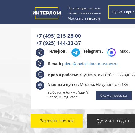
Прием цветного и
Пункты прие
чёрного металла в
Москве с вывозом
+7 (495) 215-28-00
+7 (925) 144-33-37
Телефон ,
Telegram
,
Max
,
E-mail:
priem@metallolom-moscow.ru
Время работы:
круглосуточно/без выходны
Главный пункт:
Москва, Никулинская 18А
Выберите ближайший
Схема проезда
Всего 10 пунктов.
Заказать звонок
Где можно сдать