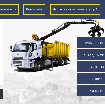
ма металла
Вывоз лома
Демонтаж металлоконструкций
Цены на сег
Как сдать ме
х
Отзывы
Акции
Контакт