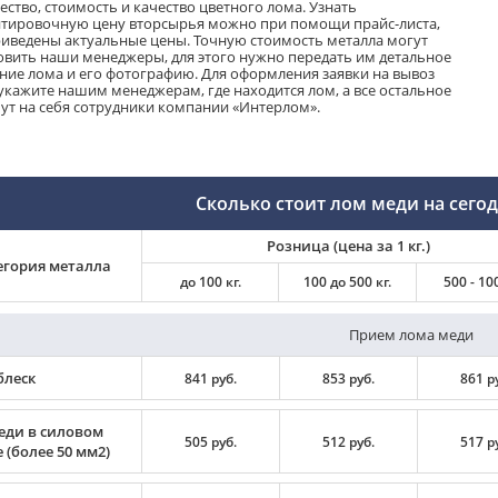
ество, стоимость и качество цветного лома. Узнать
тировочную цену вторсырья можно при помощи прайс-листа,
риведены актуальные цены. Точную стоимость металла могут
овить наши менеджеры, для этого нужно передать им детальное
ние лома и его фотографию. Для оформления заявки на вывоз
укажите нашим менеджерам, где находится лом, а все остальное
ут на себя сотрудники компании «Интерлом».
Сколько стоит лом меди на сегод
Розница (цена за 1 кг.)
егория металла
до 100 кг.
100 до 500 кг.
500 - 100
Прием лома меди
блеск
841 руб.
853 руб.
861 р
еди в силовом
505 руб.
512 руб.
517 р
 (более 50 мм2)