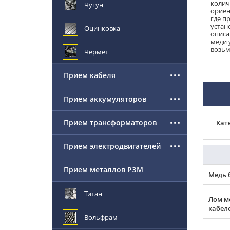
колич
Чугун
ориен
где п
устан
Оцинковка
описа
меди 
возьм
Чермет
Прием кабеля
Прием аккумуляторов
Прием трансформаторов
Кат
Прием электродвигателей
Прием металлов РЗМ
Медь 
Титан
Лом м
кабеле
Вольфрам