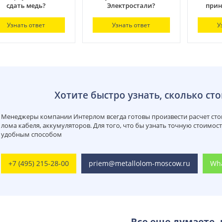
сдать медь?
Электростали?
прин
Узнать ответ
Узнать ответ
У
Хотите быстро узнать, сколько сто
Менеджеры компании Интерлом всегда готовы произвести расчет стои
лома кабеля, аккумуляторов. Для того, что бы узнать точную стоимос
удобным способом
+7 (495) 215-28-00
priem@metallolom-moscow.ru
Wh