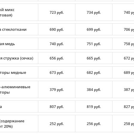
й микс
723 руб.
734 руб.
740 р
товая)
в стеклоткани
690 руб.
699 руб.
706 р
ая медь
740 руб.
751 руб.
758 р
 стружка (сечка)
656 руб.
665 руб.
672 р
торы медные
673 руб.
682 руб.
689 р
-алюминиевые
379 руб.
384 руб.
387 р
торы
а
807 руб.
819 руб.
827 р
(содержание
252 руб.
256 руб.
258 р
т 20%)