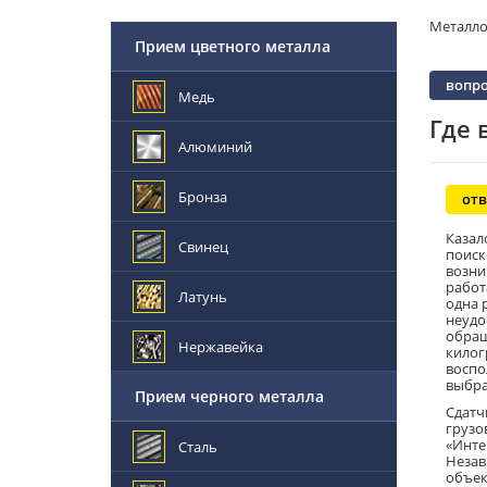
Металл
Прием цветного металла
вопро
Медь
Где 
Алюминий
Бронза
отв
Казал
Свинец
поиск
возни
работ
Латунь
одна 
неудо
обращ
Нержавейка
килог
воспо
выбра
Прием черного металла
Сдатч
грузо
«Инте
Сталь
Незав
объек