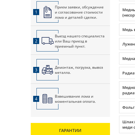
Прием заявки, обсуждение
Медны
1
и согласование стоимости
(несор
лома и деталей сделки.
Медь 
Выезд нашего специалиста
2
или Ваш приезд в
Лужен
приемный пункт.
Медная
Демонтаж, погрузка, вывоз
3
металла.
Радиа
Медно
радиа
Взвешивание лома и
4
моментальная оплата.
Фольг
Шлак 
меди о
ГАРАНТИИ