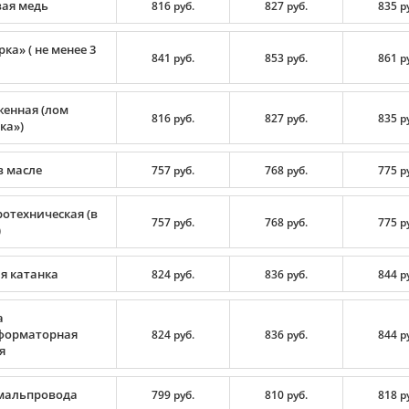
вая медь
816 руб.
827 руб.
835 р
ка» ( не менее 3
841 руб.
853 руб.
861 р
енная (лом
816 руб.
827 руб.
835 р
ка»)
в масле
757 руб.
768 руб.
775 р
ротехническая (в
757 руб.
768 руб.
775 р
)
я катанка
824 руб.
836 руб.
844 р
а
форматорная
824 руб.
836 руб.
844 р
я
мальпровода
799 руб.
810 руб.
818 р