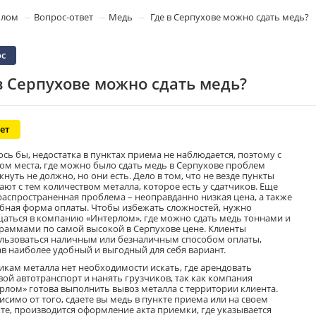
олом
Вопрос-ответ
Медь
Где в Серпухове можно сдать медь?
с
в Серпухове можно сдать медь?
ет
ось бы, недостатка в пунктах приема не наблюдается, поэтому с
ом места, где можно было сдать медь в Серпухове проблем
кнуть не должно, но они есть. Дело в том, что не везде пункты
ают с тем количеством металла, которое есть у сдатчиков. Еще
распространенная проблема – неоправданно низкая цена, а также
бная форма оплаты. Чтобы избежать сложностей, нужно
аться в компанию «Интерлом», где можно сдать медь тоннами и
раммами по самой высокой в Серпухове цене. Клиенты
льзоваться наличным или безналичным способом оплаты,
в наиболее удобный и выгодный для себя вариант.
икам металла нет необходимости искать, где арендовать
вой автотранспорт и нанять грузчиков, так как компания
рлом» готова выполнить вывоз металла с территории клиента.
исимо от того, сдаете вы медь в пункте приема или на своем
те, производится оформление акта приемки, где указывается