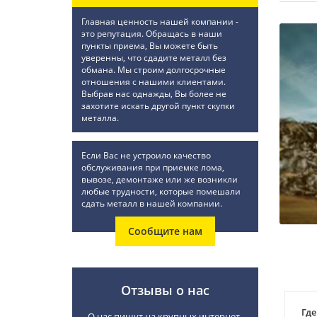
Главная ценность нашей компании -
это репутация. Обращась в наши
пункты приема, Вы можете быть
уверенны, что сдадите металл без
обмана. Мы строим долгосрочные
отношения с нашими клиентами.
Выбрав нас однажды, Вы более не
захотите искать другой пункт скупки
металла.
Если Вас не устроило качество
обслуживания при приемке лома,
вывозе, демонтаже или же возникли
любые трудности, которые помешали
сдать металл в нашей компании.
Сообщите нам
Отзывы о нас
Где
О нас пишут на крупных интернет-