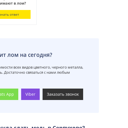
имают в лом?
знать ответ
ит лом на сегодня?
мости всех видов цветного, черного металла,
ть. Достаточно связаться с нами любым
ats App
Viber
Заказать звонок