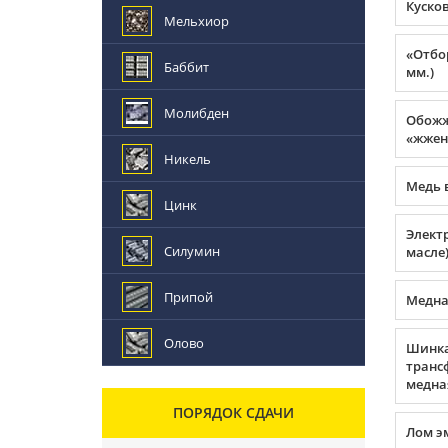
Куско
Мельхиор
«Отбор
Баббит
мм.)
Молибден
Обожж
«жжен
Никель
Медь 
Цинк
Элект
Силумин
масле
Припой
Медна
Олово
Шинк
транс
медна
ПОРЯДОК СДАЧИ
Лом э