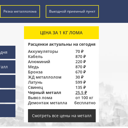
Резка металлолома
Выездной приемный пункт
ЦЕНА ЗА 1 КГ ЛОМА
Расценки актуальны на сегодня
Аккумуляторы
70 ₽
одня
Кабель
870 ₽
Алюминий
220 ₽
талл
Медь
870 ₽
Бронза
670 ₽
ЖД металлолом
30 ₽
Латунь
599 ₽
Свинец
135 ₽
Черный металл
25.5 ₽
Вывоз лома
от 100 кг
Демонтаж металла
бесплатно
ы
Смотреть все цены на металл