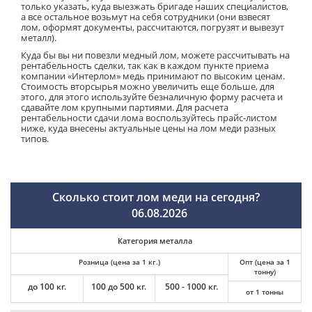
только указать, куда выезжать бригаде наших специалистов,
а все остальное возьмут на себя сотрудники (они взвесят
лом, оформят документы, рассчитаются, погрузят и вывезут
металл).
Куда бы вы ни повезли медный лом, можете рассчитывать на
рентабельность сделки, так как в каждом пункте приема
компании «Интерлом» медь принимают по высоким ценам.
Стоимость вторсырья можно увеличить еще больше, для
этого, для этого используйте безналичную форму расчета и
сдавайте лом крупными партиями. Для расчета
рентабельности сдачи лома воспользуйтесь прайс-листом
ниже, куда внесены актуальные цены на лом меди разных
типов.
Сколько стоит лом меди на сегодня?
06.08.2026
Категория металла
Розница (цена за 1 кг.)
Опт (цена за 1
тонну)
до 100 кг.
100 до 500 кг.
500 - 1000 кг.
от 1 тонны