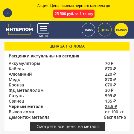
Акция! Цена приема черного металла до
25 500 руб. за 1 тонну
.
Поиск
Цены
Вывоз
Меню
ЦЕНА ЗА 1 КГ ЛОМА
Расценки актуальны на сегодня
Аккумуляторы
70 ₽
Кабель
870 ₽
Алюминий
220 ₽
Медь
870 ₽
Бронза
670 ₽
ЖД металлолом
30 ₽
Латунь
599 ₽
Свинец
135 ₽
Черный металл
25.5 ₽
Вывоз лома
от 100 кг
Демонтаж металла
бесплатно
Смотреть все цены на металл