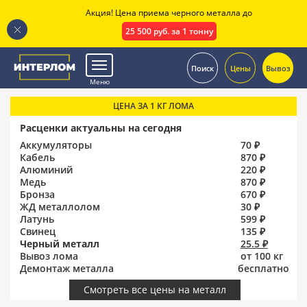
Акция! Цена приема черного металла до
25 500 руб. за 1 тонну
.
Поиск
Цены
Вывоз
Меню
ЦЕНА ЗА 1 КГ ЛОМА
Расценки актуальны на сегодня
Аккумуляторы
70 ₽
Кабель
870 ₽
Алюминий
220 ₽
Медь
870 ₽
Бронза
670 ₽
ЖД металлолом
30 ₽
Латунь
599 ₽
Свинец
135 ₽
Черный металл
25.5 ₽
Вывоз лома
от 100 кг
Демонтаж металла
бесплатно
Смотреть все цены на металл