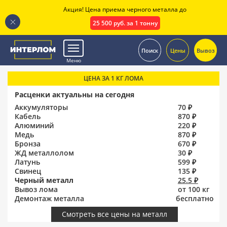
Акция! Цена приема черного металла до
25 500 руб. за 1 тонну
.
Поиск
Цены
Вывоз
Меню
ЦЕНА ЗА 1 КГ ЛОМА
Расценки актуальны на сегодня
Аккумуляторы
70 ₽
Кабель
870 ₽
Алюминий
220 ₽
Медь
870 ₽
Бронза
670 ₽
ЖД металлолом
30 ₽
Латунь
599 ₽
Свинец
135 ₽
Черный металл
25.5 ₽
Вывоз лома
от 100 кг
Демонтаж металла
бесплатно
Смотреть все цены на металл