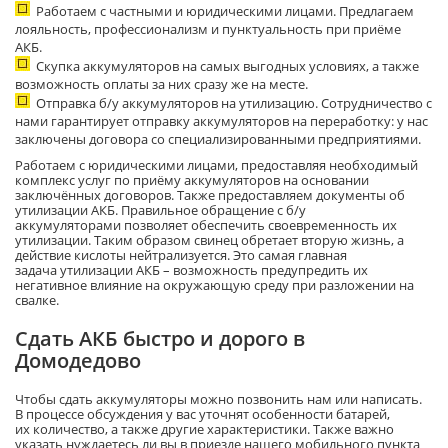
Работаем с частными и юридическими лицами. Предлагаем
лояльность, профессионализм и пунктуальность
при приёме
АКБ
.
Скупка аккумуляторов на самых выгодных условиях, а также
возможность
оплаты за них сразу же на месте.
Отправка б/у аккумуляторов на утилизацию. Сотрудничество с
нами
гарантирует отправку аккумуляторов на переработку: у нас
заключены договора со специализированными предприятиями.
Работаем с юридическими лицами, предоставляя необходимый
комплекс услуг по приёму аккумуляторов на основании
заключённых договоров. Также предоставляем документы об
утилизации АКБ.
Правильное обращение с б/
у
аккумуляторами
позволяет обеспечить своевременность их
утилизации. Таким образом с
в
инец обретает вторую жизнь, а
действие кислоты нейтрализуется.
Это самая главная
задача
утилизации АКБ – возможность предупредить их
негативное влияние
на окружающую среду при разложении на
свалке.
Сдать АКБ быстро и дорого в
Домодедово
Чтобы сдать аккумуляторы можно
позвонить нам или написать.
В
процессе
обсуждения у вас уточнят особенности батарей,
их
количество, а
также другие
характеристики
. Также важно
указать нуждаетесь ли вы в приезде нашего
мобильного
пункта