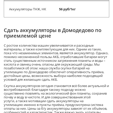
Аккумуляторы ТНЖ, НК
56 руб/1кг
Сдать аккумуляторы в Домодедово по
приемлемой цене
С ростом количества машин увеличивается и расходные
материалы, а также комплектующие для них. Одним из таких,
пока что незаменимых элементов, является аккумулятор. Однако,
помимо несомненной пользы
АКБ
, отработавшие батареи могут
стать существенным источником
загрязнения планеты и
в
оды –
кислота и свинец очень опасны для окружающей среды.
Мы
позаботимся об этом: н
аша
служба
скупк
и
батарей на
утилизацию
по Домодедово обеспечит оперативность приёма,
достойные цены, возможность выбора наиболее подходящий
условий для
желающих сдать
АКБ
.
Скупка аккумуляторов сегодня
становится всё более актуальной и
востребованной: благодаря такому подходу можно
существенно
повлиять на экологический фон планеты, сохранив
почву и воду в чистоте.
И для совершенствования
этой
услуги,
а
также
мотивации
сдать аккумуляторы на
утилизацию
именно в пункты приёма, предусмотрена система
оплаты за них
. Цены за б/
у аккумуляторы
зависят от их объёмов,
особенностей и характеристик.
Также важно знать хотите вы