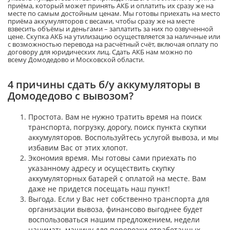
приёма, который может принять АКБ и
о
платить их сразу же на
месте
по самым достойным ценам.
Мы готовы приехать на место
приёма аккумуляторов с весами, чтобы сразу же на месте
взвесить объёмы и деньгами – заплатить за них по озвученной
цене. Скупка АКБ
на утилизацию
осуществляется за наличные или
с возможностью перевода
на расчётный счёт, включая оплату по
договору для юридических лиц.
Сдать АКБ нам можно по
всему
Домодедово и Московской области.
4 причины сдать б/у аккумуляторы в
Домодедово с вывозом?
Простота. Вам не нужно тратить время на поиск
транспорта, погрузку, дорогу, поиск пункта скупки
аккумуляторов. Воспользуйтесь услугой вывоза, и мы
избавим Вас от этих хлопот.
Экономия время. Мы готовы сами приехать по
указанному адресу и осуществить скупку
аккумуляторных батарей с оплатой на месте. Вам
даже не придется посещать наш пункт!
Выгода. Если у Вас нет собственно транспорта для
организации вывоза, финансово выгоднее будет
воспользоваться нашим предложением, недели
нанимать машину для перевозки отработанных