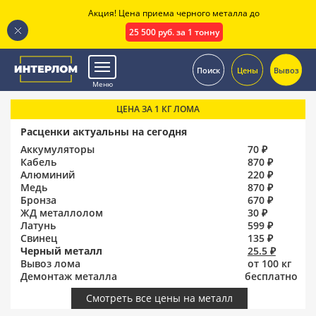
Акция! Цена приема черного металла до
25 500 руб. за 1 тонну
.
Поиск
Цены
Вывоз
Меню
ЦЕНА ЗА 1 КГ ЛОМА
Расценки актуальны на сегодня
Аккумуляторы
70 ₽
Кабель
870 ₽
Алюминий
220 ₽
Медь
870 ₽
Бронза
670 ₽
ЖД металлолом
30 ₽
Латунь
599 ₽
Свинец
135 ₽
Черный металл
25.5 ₽
Вывоз лома
от 100 кг
Демонтаж металла
бесплатно
Смотреть все цены на металл