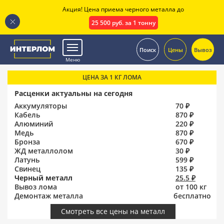
Акция! Цена приема черного металла до
25 500 руб. за 1 тонну
.
Поиск
Цены
Вывоз
Меню
ЦЕНА ЗА 1 КГ ЛОМА
Расценки актуальны на сегодня
Аккумуляторы
70 ₽
Кабель
870 ₽
Алюминий
220 ₽
Медь
870 ₽
Бронза
670 ₽
ЖД металлолом
30 ₽
Латунь
599 ₽
Свинец
135 ₽
Черный металл
25.5 ₽
Вывоз лома
от 100 кг
Демонтаж металла
бесплатно
Смотреть все цены на металл