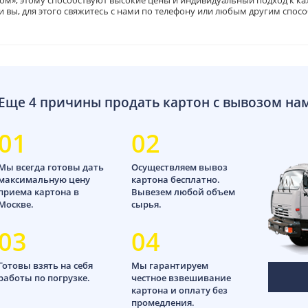
ом», этому способствуют высокие цены и индивидуальный подход к ка
и вы, для этого свяжитесь с нами по телефону или любым другим спос
Еще 4 причины продать картон с вывозом на
01
02
Мы всегда готовы дать
Осуществляем вывоз
максимальную цену
картона бесплатно.
приема картона в
Вывезем любой объем
Москве.
сырья.
03
04
Готовы взять на себя
Мы гарантируем
работы по погрузке.
честное взвешивание
картона и оплату без
промедления.