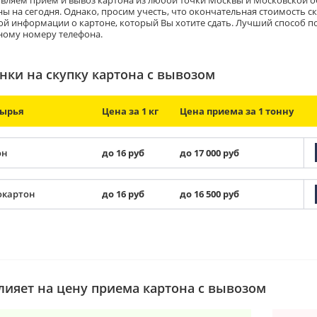
вляем прием и вывоз картона из любой точки Москвы и Московской обл
ны на сегодня. Однако, просим учесть, что окончательная стоимость 
ой информации о картоне, который Вы хотите сдать. Лучший способ по
ному номеру телефона.
нки на скупку картона с вывозом
сырья
Цена за 1 кг
Цена приема за 1 тонну
он
до 16 руб
до 17 000 руб
окартон
до 16 руб
до 16 500 руб
лияет на цену приема картона с вывозом