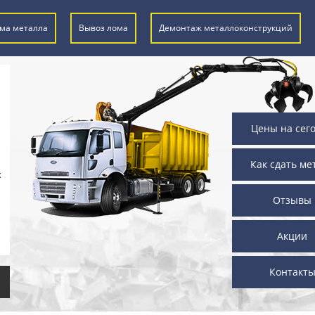
ма металла
Вывоз лома
Демонтаж металлоконструкций
Цены на сег
Как сдать ме
х
Отзывы
Акции
Контакт