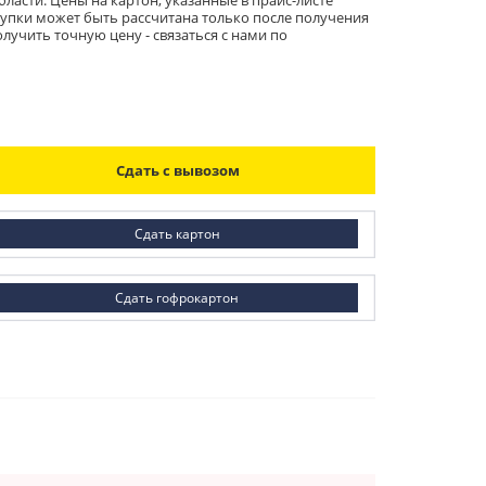
асти. Цены на картон, указанные в прайс-листе
скупки может быть рассчитана только после получения
лучить точную цену - связаться с нами по
Сдать с вывозом
Сдать картон
Сдать гофрокартон