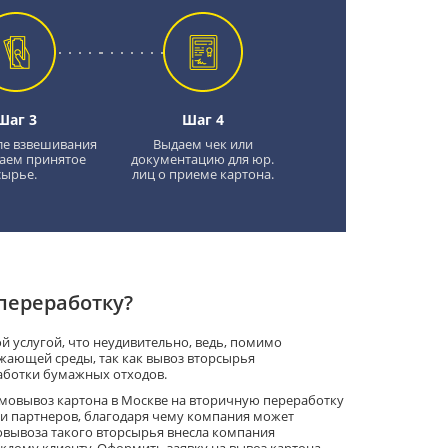
Шаг 3
Шаг 4
ле взвешивания
Выдаем чек или
аем принятое
документацию для юр.
сырье.
лиц о приеме картона.
переработку?
й услугой, что неудивительно, ведь, помимо
жающей среды, так как вывоз вторсырья
аботки бумажных отходов.
амовывоз картона в Москве на вторичную переработку
 и партнеров, благодаря чему компания может
вывоза такого вторсырья внесла компания