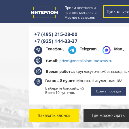
Прием цветного и
Пункты прие
чёрного металла в
Москве с вывозом
+7 (495) 215-28-00
+7 (925) 144-33-37
Телефон ,
Telegram
,
Max
,
E-mail:
priem@metallolom-moscow.ru
Время работы:
круглосуточно/без выходны
Главный пункт:
Москва, Никулинская 18А
Выберите ближайший
Схема проезда
Всего 10 пунктов.
Заказать звонок
Где можно сдать