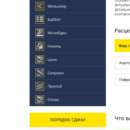
Осущест
актуаль
Мельхиор
детальн
контакт
Баббит
Расце
Молибден
Вид 
Никель
Цинк
Карт
Силумин
Гофр
Припой
Олово
Что в
ПОРЯДОК СДАЧИ