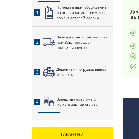
Прием заявки, обсуждение
Дел
1
и согласование стоимости
вы
лома и деталей сделки.
Выезд нашего специалиста
2
или Ваш приезд в
приемный пункт.
Демонтаж, погрузка, вывоз
3
металла.
Взвешивание лома и
4
моментальная оплата.
ГАРАНТИИ