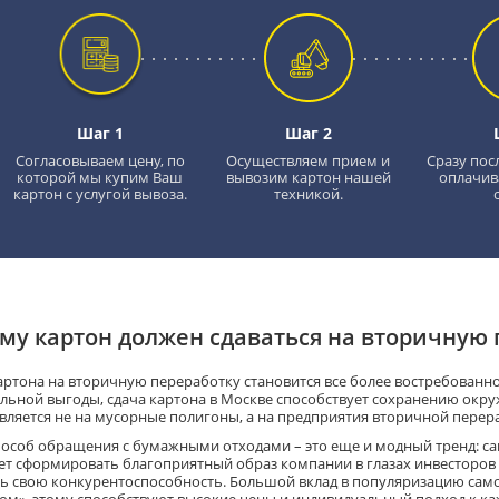
Шаг 1
Шаг 2
Согласовываем цену, по
Осуществляем прием и
Сразу пос
которой мы купим Ваш
вывозим картон нашей
оплачив
картон с услугой вывоза.
техникой.
му картон должен сдаваться на вторичную 
артона на вторичную переработку становится все более востребованно
льной выгоды, сдача картона в Москве способствует сохранению окру
вляется не на мусорные полигоны, а на предприятия вторичной перер
пособ обращения с бумажными отходами – это еще и модный тренд: с
ет сформировать благоприятный образ компании в глазах инвесторов
ь свою конкурентоспособность. Большой вклад в популяризацию само