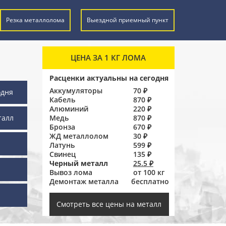
Резка металлолома
Выездной приемный пункт
ЦЕНА ЗА 1 КГ ЛОМА
Расценки актуальны на сегодня
Аккумуляторы
70 ₽
одня
Кабель
870 ₽
Алюминий
220 ₽
талл
Медь
870 ₽
Бронза
670 ₽
ЖД металлолом
30 ₽
Латунь
599 ₽
Свинец
135 ₽
Черный металл
25.5 ₽
Вывоз лома
от 100 кг
Демонтаж металла
бесплатно
ы
Смотреть все цены на металл