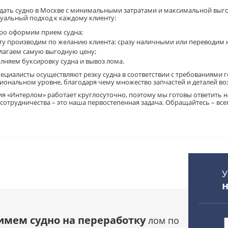
сдать судно в Москве с минимальными затратами и максимальной вы
уальный подход к каждому клиенту:
ро оформим прием судна;
ту производим по желанию клиента: сразу наличными или переводим н
лагаем самую выгодную цену;
лняем буксировку судна и вывоз лома.
ециалисты осуществляют резку судна в соответствии с требованиями 
иональном уровне, благодаря чему множество запчастей и деталей в
я «Интерлом» работает круглосуточно, поэтому мы готовы ответить 
 сотрудничества – это наша первостепенная задача. Обращайтесь – все
У
имем судно на переработку
лом по