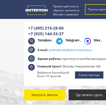
Прием цветного и
Пункты прие
чёрного металла в
Москве с вывозом
+7 (495) 215-28-00
+7 (925) 144-33-37
Телефон ,
Telegram
,
Max
,
E-mail:
priem@metallolom-moscow.ru
Время работы:
круглосуточно/без выходны
Главный пункт:
Москва, Никулинская 18А
Выберите ближайший
Схема проезда
Всего 10 пунктов.
Заказать звонок
Где можно сдать