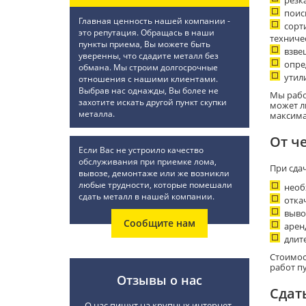
резка
поис
Главная ценность нашей компании -
сорт
это репутация. Обращась в наши
техниче
пункты приема, Вы можете быть
взве
уверенны, что сдадите металл без
опре
обмана. Мы строим долгосрочные
утил
отношения с нашими клиентами.
Выбрав нас однажды, Вы более не
Мы рабо
захотите искать другой пункт скупки
может л
металла.
максима
От ч
Если Вас не устроило качество
обслуживания при приемке лома,
При сдач
вывозе, демонтаже или же возникли
любые трудности, которые помешали
необ
сдать металл в нашей компании.
отка
выво
Сообщите нам
арен
длит
Стоимос
работ п
Отзывы о нас
Сдат
О нас пишут на крупных интернет-