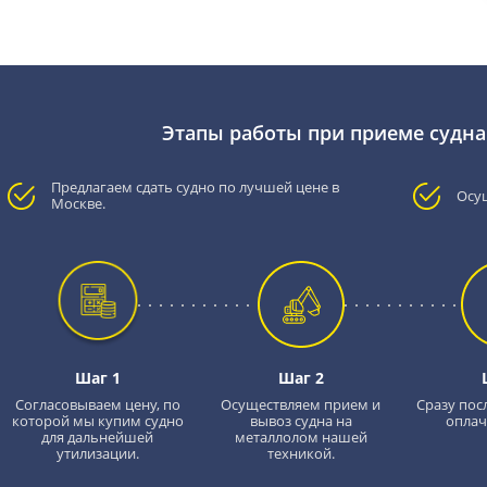
Этапы работы при приеме судна
Предлагаем сдать судно по лучшей цене в
Осу
Москве.
Шаг 1
Шаг 2
Согласовываем цену, по
Осуществляем прием и
Сразу пос
которой мы купим судно
вывоз судна на
оплач
для дальнейшей
металлолом нашей
утилизации.
техникой.