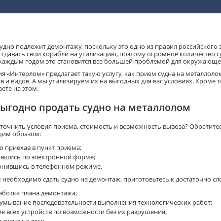
судно подлежит демонтажу, поскольку это одно из правил российского
сдавать свои корабли на утилизацию, поэтому огромное количество 
 каждым годом это становится все большей проблемой для окружающе
я «Интерлом» предлагает такую услугу, как прием судна на металлоло
 и видов. А мы утилизируем их на выгодных для вас условиях. Кроме т
ете на этом.
выгодно продать судно на металлолом
уточнить условия приема, стоимость и возможность вывоза? Обратите
им образом:
о приехав в пункт приема;
авшись по электронной форме;
онившись в телефонном режиме.
м необходимо сдать судно на демонтаж, приготовьтесь к достаточно с
аботка плана демонтажа;
умывание последовательности выполнения технологических работ;
ие всех устройств по возможности без их разрушения;