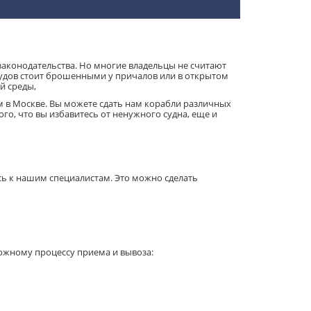
 законодательства. Но многие владельцы не считают
судов стоит брошенными у причалов или в открытом
й среды,
м в Москве. Вы можете сдать нам корабли различных
ого, что вы избавитесь от ненужного судна, еще и
сь к нашим специалистам. Это можно сделать
ложному процессу приема и вывоза: