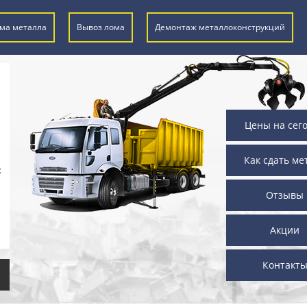
ма металла
Вывоз лома
Демонтаж металлоконструкций
Цены на сег
Как сдать ме
х
Отзывы
Акции
Контакт