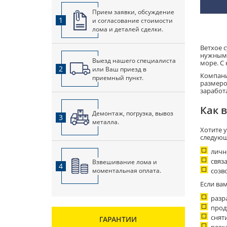
Прием заявки, обсуждение
1
и согласование стоимости
лома и деталей сделки.
Ветхое 
нужным 
Выезд нашего специалиста
море. С
2
или Ваш приезд в
Компани
приемный пункт.
размеров
заработа
Как 
Демонтаж, погрузка, вывоз
3
металла.
Хотите 
следующ
личн
связ
Взвешивание лома и
4
моментальная оплата.
созв
Если ва
разр
прод
снят
ГАРАНТИИ