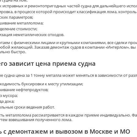
 судна на лом;
к исправных и ремонтопригодных частей судна для дальнейшего испо
ировка, в процессе которой происходит классификация лома, контрол
ских параметров;
шивание металлолома;
деление стоимости;
изация неметаллических отходов.
таем с физическими лицами и крупными компаниями, все сделки прои
юбой желающий. Заказав демонтаж судов в компании «Интерлом», вы 
льно быстро.
его зависит цена приема судна
е судна цена за 1 тонну металла может меняться в зависимости от раз
ходимость буксировки к месту утилизации;
чивание нефтепродуктов;
з мусора;
да дока;
ельные сроки ведения работ.
ть металлолома рассматривается в каждом приеме индивидуально. Фа
утем взвешивания полученного лома.
ь с демонтажем и вывозом в Москве и МО