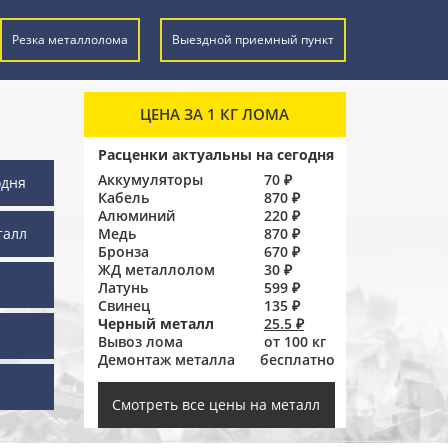
Резка металлолома
Выездной приемный пункт
ЦЕНА ЗА 1 КГ ЛОМА
Расценки актуальны на сегодня
Аккумуляторы
70 ₽
одня
Кабель
870 ₽
Алюминий
220 ₽
талл
Медь
870 ₽
Бронза
670 ₽
ЖД металлолом
30 ₽
Латунь
599 ₽
Свинец
135 ₽
Черный металл
25.5 ₽
Вывоз лома
от 100 кг
Демонтаж металла
бесплатно
ы
Смотреть все цены на металл