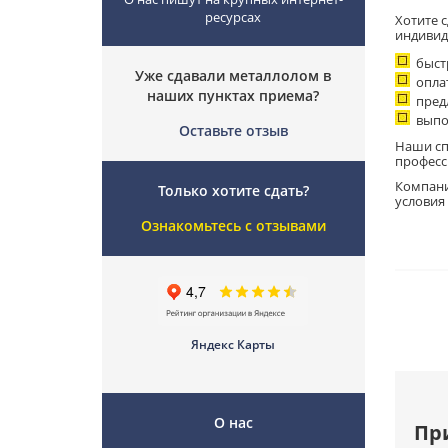
ресурсах
Хотите 
индивид
быст
Уже сдавали металлолом в
опла
наших пунктах приема?
пред
выпо
Оставьте отзыв
Наши сп
професс
Компани
Только хотите сдать?
условия
Ознакомьтесь с отзывами
Яндекс Карты
О нас
Пр