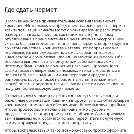
Где сдать чермет
В Москве наиболее привлекательные условия гарантирует
компания «Интерлом», мы предлагаем высокие цены на чермет
всех типов. Наши клиенты могут ориентировочно рассчитать
размер вознаграждения, так как стоимость черного лома
опубликована в прайс-листе на нашем интернет-ресурсе. В нем
указана базовая стоимость, точная цена чермета корректируется
с учетом качества и количества металла. Эти корректировки
определяются менеджерами после исследования чермета
анализатором лома и взвешивании на электронных весах. Обе
операции выполняются в присутствии собственника лома,
поэтому обман клиента полностью исключен. Прозрачность
сделки также поддерживается незамедлительным расчетом в
полном объеме – наличными или переводом средств на
банковскую карту, а также на расчетный счет. Безналичный
способ оплаты предпочтительнее, так как в этом случае клиент
получает более высокую цену чермета.
Отправить лом чермета на рециклинг могут частные лица и
различные организации. Сдатчики второго типа сдают вторсырье
крупными партиями, что обеспечивает более высокую прибыль.
Чтобы процесс был не только выгодным, но и удобным,
предлагаем сдать вторсырье на своем объекте. Сами приедем к
вам и вывезем лом, останется только пересчитать полученную
сумму и придумать, куда ее можно потратить.
Чтобы воспользоваться такой возможностью, просто оформите