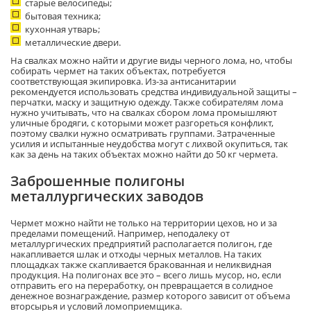
старые велосипеды;
бытовая техника;
кухонная утварь;
металлические двери.
На свалках можно найти и другие виды черного лома, но, чтобы
собирать чермет на таких объектах, потребуется
соответствующая экипировка. Из-за антисанитарии
рекомендуется использовать средства индивидуальной защиты –
перчатки, маску и защитную одежду. Также собирателям лома
нужно учитывать, что на свалках сбором лома промышляют
уличные бродяги, с которыми может разгореться конфликт,
поэтому свалки нужно осматривать группами. Затраченные
усилия и испытанные неудобства могут с лихвой окупиться, так
как за день на таких объектах можно найти до 50 кг чермета.
Заброшенные полигоны
металлургических заводов
Чермет можно найти не только на территории цехов, но и за
пределами помещений. Например, неподалеку от
металлургических предприятий располагается полигон, где
накапливается шлак и отходы черных металлов. На таких
площадках также скапливается бракованная и неликвидная
продукция. На полигонах все это – всего лишь мусор, но, если
отправить его на переработку, он превращается в солидное
денежное вознаграждение, размер которого зависит от объема
вторсырья и условий ломоприемщика.