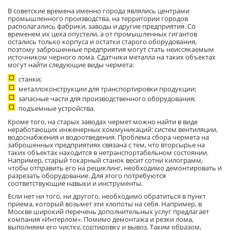
В советские времена именно города являлись центрами
промышленного производства, на территории городов
располагались фабрики, заводы и другие предприятия. Со
временем их цеха опустели, а от промышленных гигантов
остались только корпуса и остатки старого оборудования,
поэтому заброшенные предприятия могут стать неиссякаемым
источником черного лома. Сдатчики металла на таких объектах
могут найти следующие виды чермета:
станки;
металлоконструкции для транспортировки продукции;
запасные части для производственного оборудования;
подъемные устройства.
Кроме того, на старых заводах чермет можно найти в виде
неработающих инженерных коммуникаций: систем вентиляции,
водоснабжения и водоотведения. Проблема сбора чермета на
заброшенных предприятиях связана с тем, что вторсырье на
таких объектах находится в нетранспортабельном состоянии.
Например, старый токарный станок весит сотни килограмм,
чтобы отправить его на рециклинг, необходимо демонтировать и
разрезать оборудование. Для этого потребуются
соответствующие навыки и инструменты.
Если нет ни того, ни другого, необходимо обратиться в пункт
приема, который возьмет эти хлопоты на себя. Например, в
Москве широкий перечень дополнительных услуг предлагает
компания «Интерлом». Помимо демонтажа и резки лома,
выполняем его чистку, сортировку и вывоз. Таким образом,