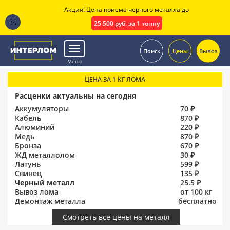
Акция! Цена приема черного металла до
25 500 руб. за 1 тонну
.
Поиск
Цены
Вывоз
Меню
ЦЕНА ЗА 1 КГ ЛОМА
Расценки актуальны на сегодня
Аккумуляторы
70 ₽
Кабель
870 ₽
Алюминий
220 ₽
Медь
870 ₽
Бронза
670 ₽
ЖД металлолом
30 ₽
Латунь
599 ₽
Свинец
135 ₽
Черный металл
25.5 ₽
Вывоз лома
от 100 кг
Демонтаж металла
бесплатно
Смотреть все цены на металл