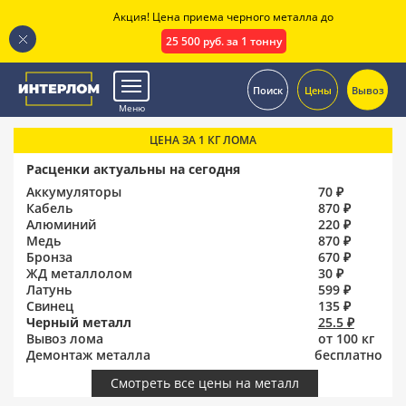
Акция! Цена приема черного металла до
25 500 руб. за 1 тонну
.
Поиск
Цены
Вывоз
Меню
ЦЕНА ЗА 1 КГ ЛОМА
Расценки актуальны на сегодня
Аккумуляторы
70 ₽
Кабель
870 ₽
Алюминий
220 ₽
Медь
870 ₽
Бронза
670 ₽
ЖД металлолом
30 ₽
Латунь
599 ₽
Свинец
135 ₽
Черный металл
25.5 ₽
Вывоз лома
от 100 кг
Демонтаж металла
бесплатно
Смотреть все цены на металл