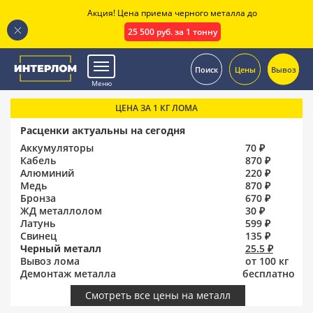
Акция! Цена приема черного металла до
25 500 руб. за 1 тонну
.
Поиск
Цены
Вывоз
Меню
ЦЕНА ЗА 1 КГ ЛОМА
Расценки актуальны на сегодня
Аккумуляторы
70 ₽
Кабель
870 ₽
Алюминий
220 ₽
Медь
870 ₽
Бронза
670 ₽
ЖД металлолом
30 ₽
Латунь
599 ₽
Свинец
135 ₽
Черный металл
25.5 ₽
Вывоз лома
от 100 кг
Демонтаж металла
бесплатно
Смотреть все цены на металл