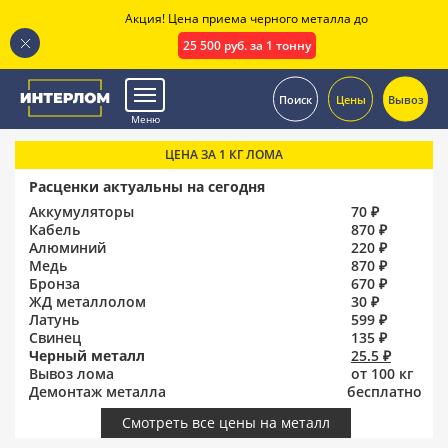
Акция! Цена приема черного металла до
25 500 руб. за 1 тонну
.
Поиск
Цены
Вывоз
Меню
ЦЕНА ЗА 1 КГ ЛОМА
Расценки актуальны на сегодня
Аккумуляторы
70 ₽
Кабель
870 ₽
Алюминий
220 ₽
Медь
870 ₽
Бронза
670 ₽
ЖД металлолом
30 ₽
Латунь
599 ₽
Свинец
135 ₽
Черный металл
25.5 ₽
Вывоз лома
от 100 кг
Демонтаж металла
бесплатно
Смотреть все цены на металл