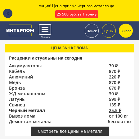
Акция! Цена приема черного металла до
25 500 руб. за 1 тонну
.
Поиск
Цены
Вывоз
Меню
ЦЕНА ЗА 1 КГ ЛОМА
Расценки актуальны на сегодня
Аккумуляторы
70 ₽
Кабель
870 ₽
Алюминий
220 ₽
Медь
870 ₽
Бронза
670 ₽
ЖД металлолом
30 ₽
Латунь
599 ₽
Свинец
135 ₽
Черный металл
25.5 ₽
Вывоз лома
от 100 кг
Демонтаж металла
бесплатно
Смотреть все цены на металл