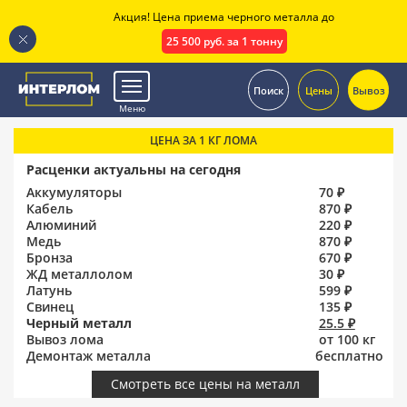
Акция! Цена приема черного металла до
25 500 руб. за 1 тонну
.
Поиск
Цены
Вывоз
Меню
ЦЕНА ЗА 1 КГ ЛОМА
Расценки актуальны на сегодня
Аккумуляторы
70 ₽
Кабель
870 ₽
Алюминий
220 ₽
Медь
870 ₽
Бронза
670 ₽
ЖД металлолом
30 ₽
Латунь
599 ₽
Свинец
135 ₽
Черный металл
25.5 ₽
Вывоз лома
от 100 кг
Демонтаж металла
бесплатно
Смотреть все цены на металл