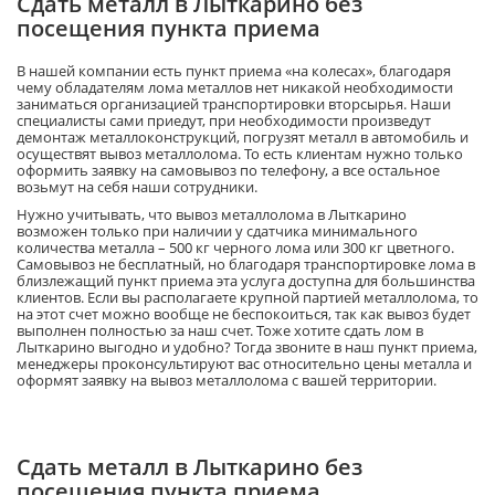
Сдать металл в Лыткарино без
посещения пункта приема
В нашей компании есть пункт приема «на колесах», благодаря
чему обладателям лома металлов нет никакой необходимости
заниматься организацией транспортировки вторсырья. Наши
специалисты сами приедут, при необходимости произведут
демонтаж металлоконструкций, погрузят металл в автомобиль и
осуществят вывоз металлолома. То есть клиентам нужно только
оформить заявку на самовывоз по телефону, а все остальное
возьмут на себя наши сотрудники.
Нужно учитывать, что вывоз металлолома в Лыткарино
возможен только при наличии у сдатчика минимального
количества металла – 500 кг черного лома или 300 кг цветного.
Самовывоз не бесплатный, но благодаря транспортировке лома в
близлежащий пункт приема эта услуга доступна для большинства
клиентов. Если вы располагаете крупной партией металлолома, то
на этот счет можно вообще не беспокоиться, так как вывоз будет
выполнен полностью за наш счет. Тоже хотите сдать лом в
Лыткарино выгодно и удобно? Тогда звоните в наш пункт приема,
менеджеры проконсультируют вас относительно цены металла и
оформят заявку на вывоз металлолома с вашей территории.
Сдать металл в Лыткарино без
посещения пункта приема