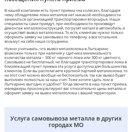
В нашей компании есть пункт приема «на колесах», благодаря
чему обладателям лома металлов нет никакой необходимости
заниматься организацией транспортировки вторсырья. Наши
специалисты сами приедут, при необходимости произведут
демонтаж металлоконструкций, погрузят металл в автомобиль и
осуществят вывоз металлолома. То есть клиентам нужно только
оформить заявку на самовывоз по телефону, а все остальное
возьмут на себя наши сотрудники.
Нужно учитывать, что вывоз металлолома в Лыткарино
возможен только при наличии у сдатчика минимального
количества металла – 500 кг черного лома или 300 кг цветного.
Самовывоз не бесплатный, но благодаря транспортировке лома в
близлежащий пункт приема эта услуга доступна для большинства
клиентов. Если вы располагаете крупной партией металлолома, то
на этот счет можно вообще не беспокоиться, так как вывоз будет
выполнен полностью за наш счет. Тоже хотите сдать лом в
Лыткарино выгодно и удобно? Тогда звоните в наш пункт приема,
менеджеры проконсультируют вас относительно цены металла и
оформят заявку на вывоз металлолома с вашей территории.
Услуга самовывоза металла в других
городах МО