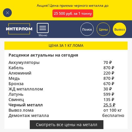
Акция! Цена приема черного металла до
25 500 руб. за 1 тонну
.
Поиск
Цены
Вывоз
Меню
ЦЕНА ЗА 1 КГ ЛОМА
Расценки актуальны на сегодня
Аккумуляторы
70 ₽
Кабель
870 ₽
Алюминий
220 ₽
Медь
870 ₽
Бронза
670 ₽
ЖД металлолом
30 ₽
Латунь
599 ₽
Свинец
135 ₽
Черный металл
25.5 ₽
Вывоз лома
от 100 кг
Демонтаж металла
бесплатно
Смотреть все цены на металл