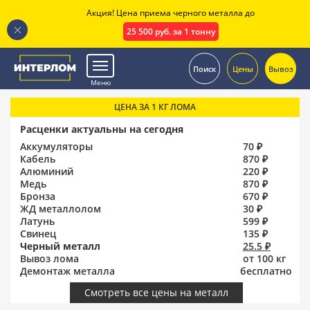
Акция! Цена приема черного металла до
25 500 руб. за 1 тонну
.
Поиск
Цены
Вывоз
Меню
ЦЕНА ЗА 1 КГ ЛОМА
Расценки актуальны на сегодня
Аккумуляторы
70 ₽
Кабель
870 ₽
Алюминий
220 ₽
Медь
870 ₽
Бронза
670 ₽
ЖД металлолом
30 ₽
Латунь
599 ₽
Свинец
135 ₽
Черный металл
25.5 ₽
Вывоз лома
от 100 кг
Демонтаж металла
бесплатно
Смотреть все цены на металл