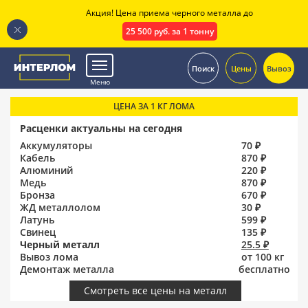
Акция! Цена приема черного металла до
25 500 руб. за 1 тонну
.
Поиск
Цены
Вывоз
Меню
ЦЕНА ЗА 1 КГ ЛОМА
Расценки актуальны на сегодня
Аккумуляторы
70 ₽
Кабель
870 ₽
Алюминий
220 ₽
Медь
870 ₽
Бронза
670 ₽
ЖД металлолом
30 ₽
Латунь
599 ₽
Свинец
135 ₽
Черный металл
25.5 ₽
Вывоз лома
от 100 кг
Демонтаж металла
бесплатно
Смотреть все цены на металл