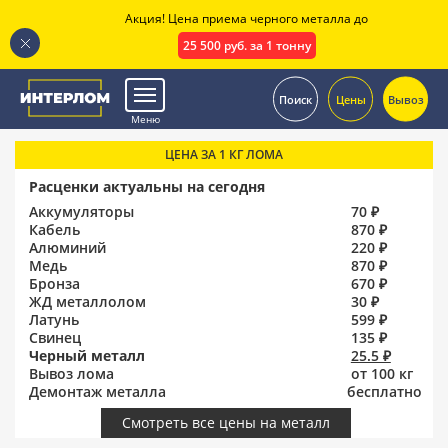
Акция! Цена приема черного металла до
25 500 руб. за 1 тонну
.
Поиск
Цены
Вывоз
Меню
ЦЕНА ЗА 1 КГ ЛОМА
Расценки актуальны на сегодня
Аккумуляторы
70 ₽
Кабель
870 ₽
Алюминий
220 ₽
Медь
870 ₽
Бронза
670 ₽
ЖД металлолом
30 ₽
Латунь
599 ₽
Свинец
135 ₽
Черный металл
25.5 ₽
Вывоз лома
от 100 кг
Демонтаж металла
бесплатно
Смотреть все цены на металл