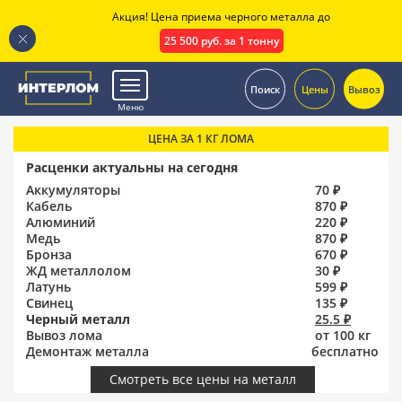
Акция! Цена приема черного металла до
25 500 руб. за 1 тонну
.
Поиск
Цены
Вывоз
Меню
ЦЕНА ЗА 1 КГ ЛОМА
Расценки актуальны на сегодня
Аккумуляторы
70 ₽
Кабель
870 ₽
Алюминий
220 ₽
Медь
870 ₽
Бронза
670 ₽
ЖД металлолом
30 ₽
Латунь
599 ₽
Свинец
135 ₽
Черный металл
25.5 ₽
Вывоз лома
от 100 кг
Демонтаж металла
бесплатно
Смотреть все цены на металл