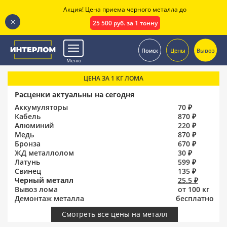
Акция! Цена приема черного металла до
25 500 руб. за 1 тонну
.
Поиск
Цены
Вывоз
Меню
ЦЕНА ЗА 1 КГ ЛОМА
Расценки актуальны на сегодня
Аккумуляторы
70 ₽
Кабель
870 ₽
Алюминий
220 ₽
Медь
870 ₽
Бронза
670 ₽
ЖД металлолом
30 ₽
Латунь
599 ₽
Свинец
135 ₽
Черный металл
25.5 ₽
Вывоз лома
от 100 кг
Демонтаж металла
бесплатно
Смотреть все цены на металл