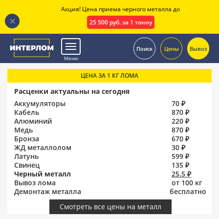
Акция! Цена приема черного металла до
25 500 руб. за 1 тонну
.
Поиск
Цены
Вывоз
Меню
ЦЕНА ЗА 1 КГ ЛОМА
Расценки актуальны на сегодня
Аккумуляторы
70 ₽
Кабель
870 ₽
Алюминий
220 ₽
Медь
870 ₽
Бронза
670 ₽
ЖД металлолом
30 ₽
Латунь
599 ₽
Свинец
135 ₽
Черный металл
25.5 ₽
Вывоз лома
от 100 кг
Демонтаж металла
бесплатно
Смотреть все цены на металл