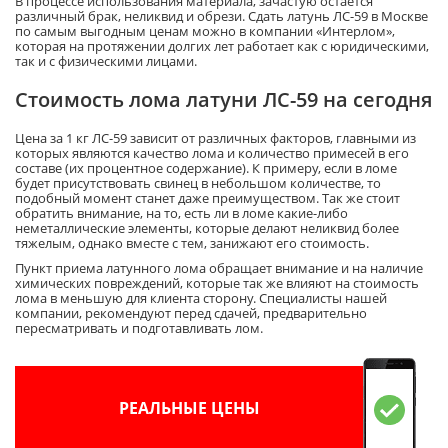
В процессе использования материала, зачастую остается
различный брак, неликвид и обрези. Сдать латунь ЛС-59 в Москве
по самым выгодным ценам можно в компании «Интерлом»,
которая на протяжении долгих лет работает как с юридическими,
так и с физическими лицами.
Стоимость лома латуни ЛС-59 на сегодня
Цена за 1 кг ЛС-59 зависит от различных факторов, главными из
которых являются качество лома и количество примесей в его
составе (их процентное содержание). К примеру, если в ломе
будет присутствовать свинец в небольшом количестве, то
подобный момент станет даже преимуществом. Так же стоит
обратить внимание, на то, есть ли в ломе какие-либо
неметаллические элементы, которые делают неликвид более
тяжелым, однако вместе с тем, занижают его стоимость.
Пункт приема латунного лома обращает внимание и на наличие
химических повреждений, которые так же влияют на стоимость
лома в меньшую для клиента сторону. Специалисты нашей
компании, рекомендуют перед сдачей, предварительно
пересматривать и подготавливать лом.
РЕАЛЬНЫЕ ЦЕНЫ