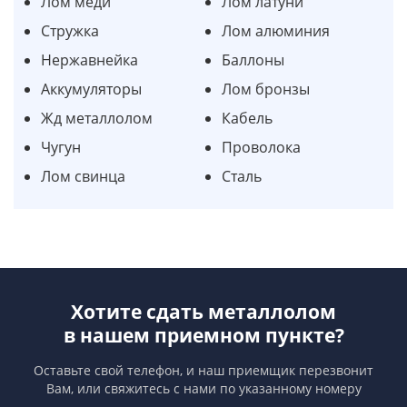
Лом меди
Лом латуни
Стружка
Лом алюминия
Нержавнейка
Баллоны
Аккумуляторы
Лом бронзы
Жд металлолом
Кабель
Чугун
Проволока
Лом свинца
Сталь
Хотите сдать металлолом
в нашем приемном пункте?
Оставьте свой телефон, и наш приемщик перезвонит
Вам,
или свяжитесь с нами по указанному номеру