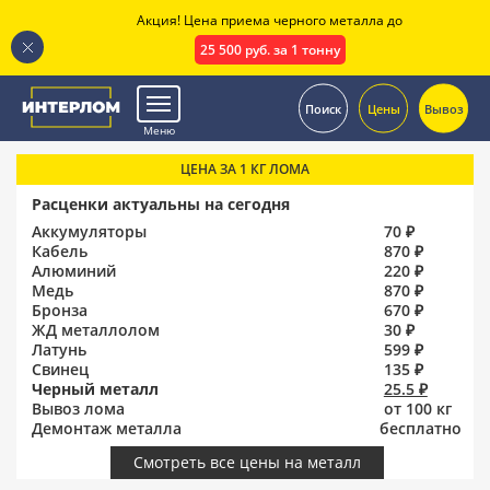
Акция! Цена приема черного металла до
25 500 руб. за 1 тонну
.
Поиск
Цены
Вывоз
Меню
ЦЕНА ЗА 1 КГ ЛОМА
Расценки актуальны на сегодня
Аккумуляторы
70 ₽
Кабель
870 ₽
Алюминий
220 ₽
Медь
870 ₽
Бронза
670 ₽
ЖД металлолом
30 ₽
Латунь
599 ₽
Свинец
135 ₽
Черный металл
25.5 ₽
Вывоз лома
от 100 кг
Демонтаж металла
бесплатно
Смотреть все цены на металл