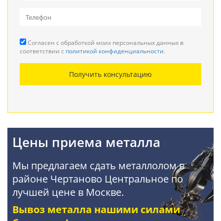
Вывоз металлолома
Прием кабеля
Согласен с обработкой моих персональных данных в
Резка металла
соответствии с
политикой конфиденциальности
.
Демонтаж металлоконструкций
Получить консультацию
Покупка АКБ
Цены приема металла
Мы предлагаем сдать металлолом в
районе Чертаново Центральное по
лучшей цене в Москве.
Вывоз металла нашими силами