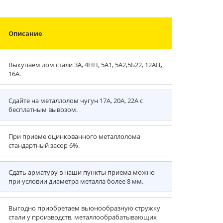
Описание
Выкупаем лом стали 3А, 4НН, 5А1, 5А2,5Б22, 12АЦ,
16А.
Сдайте на металлолом чугун 17А, 20А, 22А с
бесплатным вывозом.
При приеме оцинкованного металлолома
стандартный засор 6%.
Сдать арматуру в наши пункты приема можно
при условии диаметра металла более 8 мм.
Выгодно приобретаем вьюнообразную стружку
стали у производств, металлообрабатывающих