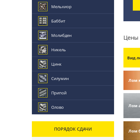
Мельхиор
Баббит
Молибден
Цены 
Никель
Вид л
Цинк
Силумин
Лом 
Припой
Лом 
Олово
ПОРЯДОК СДАЧИ
Лом 