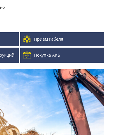
ино
Прием кабеля
рукций
Покупка АКБ