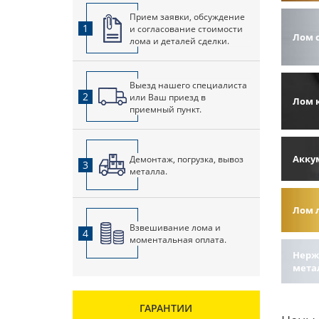
Прием заявки, обсуждение
1
и согласование стоимости
Лом 
лома и деталей сделки.
Выезд нашего специалиста
2
или Ваш приезд в
Лом 
приемный пункт.
Акку
Демонтаж, погрузка, вывоз
3
металла.
Лом 
Взвешивание лома и
4
моментальная оплата.
Нерж
мета
ГАРАНТИИ