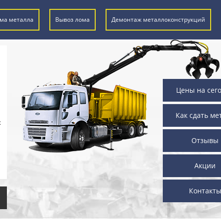
ма металла
Вывоз лома
Демонтаж металлоконструкций
Цены на сег
Как сдать ме
х
Отзывы
Акции
Контакт