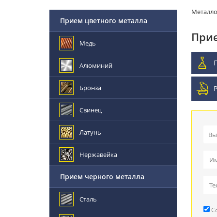
Металл
Прием цветного металла
Прие
Медь
Алюминий
Бронза
Свинец
Латунь
Вы
Пр
Нержавейка
Вы
Прием черного металла
Пр
Сталь
Со
Ре