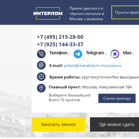
Прием цветного и
Пункты прие
чёрного металла в
Москве с вывозом
+7 (495) 215-28-00
+7 (925) 144-33-37
Телефон ,
Telegram
,
Max
,
E-mail:
priem@metallolom-moscow.ru
Время работы:
круглосуточно/без выходны
Главный пункт:
Москва, Никулинская 18А
Выберите ближайший
Схема проезда
Всего 10 пунктов.
Заказать звонок
Где можно сдать