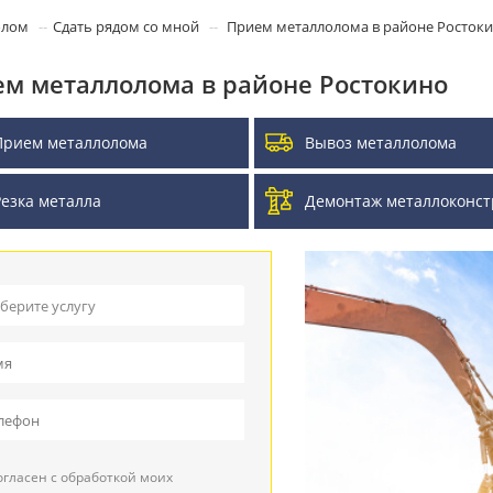
олом
Сдать рядом со мной
Прием металлолома в районе Росток
м металлолома в районе Ростокино
Прием металлолома
Вывоз металлолома
Резка металла
Демонтаж металлоконст
берите услугу
ием металлолома
воз металлолома
ием кабеля
гласен с обработкой моих
зка металла