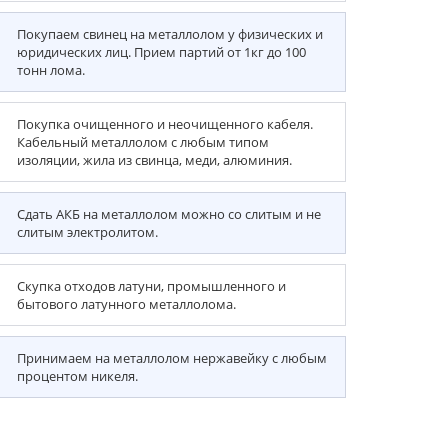
Покупаем свинец на металлолом у физических и
юридических лиц. Прием партий от 1кг до 100
тонн лома.
Покупка очищенного и неочищенного кабеля.
Кабельный металлолом с любым типом
изоляции, жила из свинца, меди, алюминия.
Сдать АКБ на металлолом можно со слитым и не
слитым электролитом.
Скупка отходов латуни, промышленного и
бытового латунного металлолома.
Принимаем на металлолом нержавейку с любым
процентом никеля.