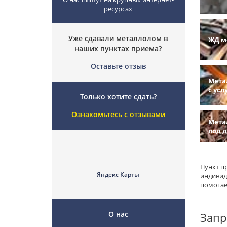
ресурсах
Уже сдавали металлолом в
ЖД м
наших пунктах приема?
Оставьте отзыв
Мета
с усл
Только хотите сдать?
Ознакомьтесь с отзывами
Мета
под 
Пункт п
Яндекс Карты
индивид
помогаем
О нас
Запр