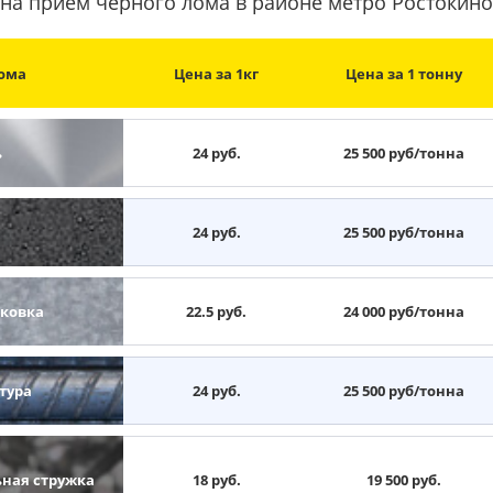
на прием черного лома в районе метро Ростокино
ома
Цена за 1кг
Цена за 1 тонну
ь
24 руб.
25 500 руб/тонна
н
24 руб.
25 500 руб/тонна
ковка
22.5 руб.
24 000 руб/тонна
тура
24 руб.
25 500 руб/тонна
ьная стружка
18 руб.
19 500 руб.