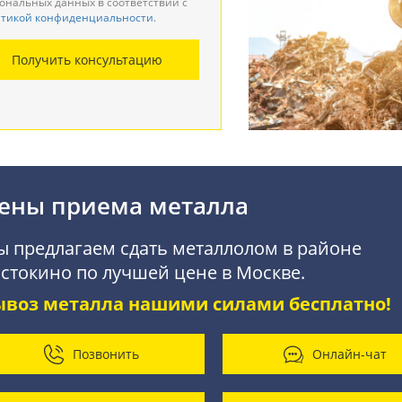
ональных данных в соответствии с
тикой конфиденциальности
.
монтаж металлоконструкций
Получить консультацию
купка АКБ
ены приема металла
 предлагаем сдать металлолом в районе
стокино по лучшей цене в Москве.
ывоз металла нашими силами бесплатно!
Позвонить
Онлайн-чат