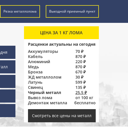
Резка металлолома
Выездной приемный пункт
ЦЕНА ЗА 1 КГ ЛОМА
Расценки актуальны на сегодня
Аккумуляторы
70 ₽
одня
Кабель
870 ₽
Алюминий
220 ₽
талл
Медь
870 ₽
Бронза
670 ₽
ЖД металлолом
30 ₽
Латунь
599 ₽
Свинец
135 ₽
Черный металл
25.5 ₽
Вывоз лома
от 100 кг
Демонтаж металла
бесплатно
ы
Смотреть все цены на металл