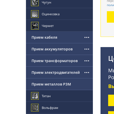
перс
Чугун
поли
Де
Оцинковка
По
Чермет
Прием кабеля
Прием аккумуляторов
Ц
Прием трансформаторов
Мы
Прием электродвигателей
Ро
Прием металлов РЗМ
В
Титан
Вольфрам