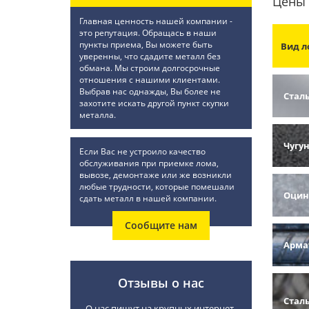
Цены 
Главная ценность нашей компании -
это репутация. Обращась в наши
пункты приема, Вы можете быть
Вид л
уверенны, что сдадите металл без
обмана. Мы строим долгосрочные
отношения с нашими клиентами.
Выбрав нас однажды, Вы более не
Стал
захотите искать другой пункт скупки
металла.
Чугу
Если Вас не устроило качество
обслуживания при приемке лома,
вывозе, демонтаже или же возникли
любые трудности, которые помешали
Оцин
сдать металл в нашей компании.
Сообщите нам
Арма
Отзывы о нас
Стал
О нас пишут на крупных интернет-