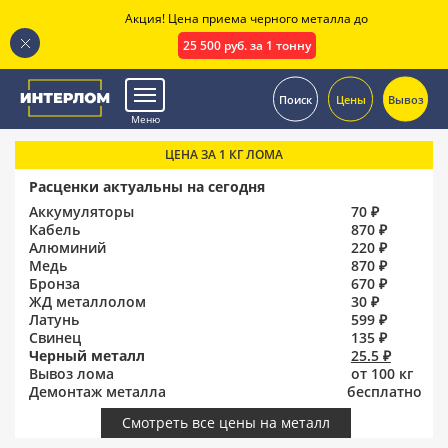
Акция! Цена приема черного металла до
25 500 руб. за 1 тонну
.
Поиск
Цены
Вывоз
Меню
ЦЕНА ЗА 1 КГ ЛОМА
Расценки актуальны на сегодня
Аккумуляторы
70 ₽
Кабель
870 ₽
Алюминий
220 ₽
Медь
870 ₽
Бронза
670 ₽
ЖД металлолом
30 ₽
Латунь
599 ₽
Свинец
135 ₽
Черный металл
25.5 ₽
Вывоз лома
от 100 кг
Демонтаж металла
бесплатно
Смотреть все цены на металл