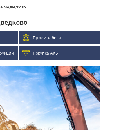
ое Медведково
дведково
Прием кабеля
рукций
Покупка АКБ