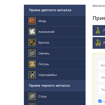
Металл
Прием цветного металла
Прие
Медь
Алюминий
Бронза
Свинец
Латунь
Вы
Пр
Нержавейка
Вы
Прием черного металла
Пр
Сталь
Со
Ре