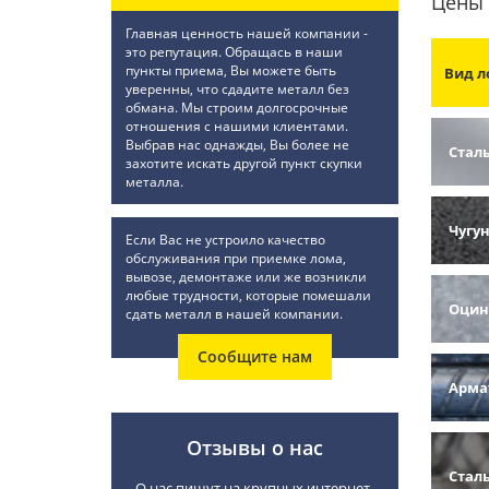
Цены 
Главная ценность нашей компании -
это репутация. Обращась в наши
пункты приема, Вы можете быть
Вид л
уверенны, что сдадите металл без
обмана. Мы строим долгосрочные
отношения с нашими клиентами.
Выбрав нас однажды, Вы более не
Стал
захотите искать другой пункт скупки
металла.
Чугу
Если Вас не устроило качество
обслуживания при приемке лома,
вывозе, демонтаже или же возникли
любые трудности, которые помешали
Оцин
сдать металл в нашей компании.
Сообщите нам
Арма
Отзывы о нас
Стал
О нас пишут на крупных интернет-