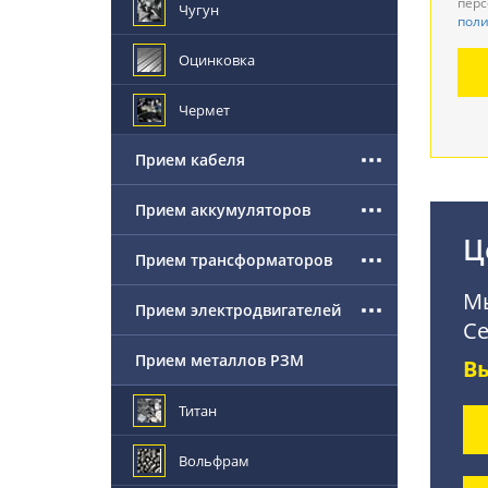
перс
Чугун
поли
Де
Оцинковка
По
Чермет
Прием кабеля
Прием аккумуляторов
Ц
Прием трансформаторов
Мы
Прием электродвигателей
Се
Прием металлов РЗМ
В
Титан
Вольфрам