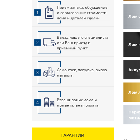
Прием заявки, обсуждение
1
и согласование стоимости
Лом 
лома и деталей сделки.
Выезд нашего специалиста
2
или Ваш приезд в
Лом 
приемный пункт.
Акку
Демонтаж, погрузка, вывоз
3
металла.
Лом 
Взвешивание лома и
4
моментальная оплата.
Нерж
мета
ГАРАНТИИ