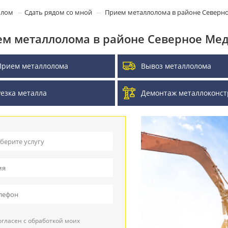
олом
Сдать рядом со мной
Прием металлолома в районе Северн
м металлолома в районе Северное Ме
Прием металлолома
Вывоз металлолома
Резка металла
Демонтаж металлоконст
берите услугу
ием металлолома
воз металлолома
ием кабеля
гласен с обработкой моих
зка металла