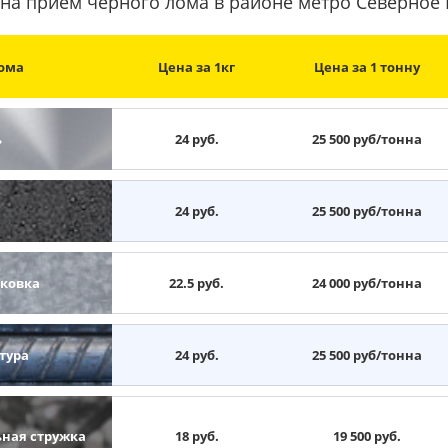
на прием черного лома в районе метро Северное
ома
Цена за 1кг
Цена за 1 тонну
ь
24 руб.
25 500 руб/тонна
н
24 руб.
25 500 руб/тонна
ковка
22.5 руб.
24 000 руб/тонна
тура
24 руб.
25 500 руб/тонна
ьная стружка
18 руб.
19 500 руб.