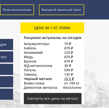
Резка металлолома
Выездной приемный пункт
ЦЕНА ЗА 1 КГ ЛОМА
Расценки актуальны на сегодня
Аккумуляторы
70 ₽
одня
Кабель
870 ₽
Алюминий
220 ₽
талл
Медь
870 ₽
Бронза
670 ₽
ЖД металлолом
30 ₽
Латунь
599 ₽
Свинец
135 ₽
Черный металл
25.5 ₽
Вывоз лома
от 100 кг
Демонтаж металла
бесплатно
ы
Смотреть все цены на металл