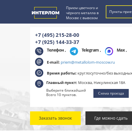
Прием цветного и
Пункты прие
чёрного металла в
Москве с вывозом
+7 (495) 215-28-00
+7 (925) 144-33-37
Телефон ,
Telegram
,
Max
,
E-mail:
priem@metallolom-moscow.ru
Время работы:
круглосуточно/без выходны
Главный пункт:
Москва, Никулинская 18А
Выберите ближайший
Схема проезда
Всего 10 пунктов.
Заказать звонок
Где можно сдать