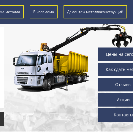
ма металла
Вывоз лома
Демонтаж металлоконструкций
Цены на сег
Как сдать ме
х
Отзывы
Акции
Контакт