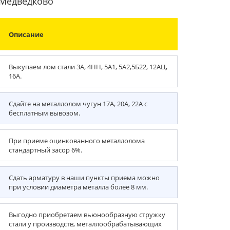
 Медведково
Описание
Выкупаем лом стали 3А, 4НН, 5А1, 5А2,5Б22, 12АЦ,
16А.
Сдайте на металлолом чугун 17А, 20А, 22А с
бесплатным вывозом.
При приеме оцинкованного металлолома
стандартный засор 6%.
Сдать арматуру в наши пункты приема можно
при условии диаметра металла более 8 мм.
Выгодно приобретаем вьюнообразную стружку
стали у производств, металлообрабатывающих