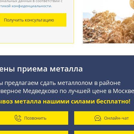
ональных данных в соответствии с
тикой конфиденциальности
.
монтаж металлоконструкций
Получить консультацию
купка АКБ
ены приема металла
 предлагаем сдать металлолом в районе
верное Медведково по лучшей цене в Москве
ывоз металла нашими силами бесплатно!
Позвонить
Онлайн-чат