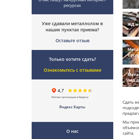
ресурсах
Уже сдавали металлолом в
ЖД м
наших пунктах приема?
Оставьте отзыв
Мета
с усл
Только хотите сдать?
Ознакомьтесь с отзывами
Мета
под 
Сдать м
Яндекс Карты
подходя
предлаг
Мы прин
объёмов
О нас
сайта.