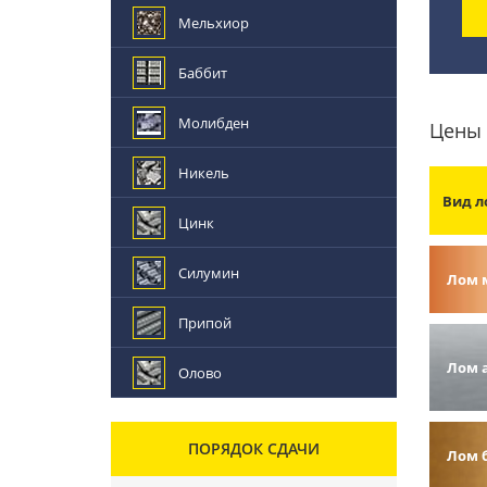
Мельхиор
Баббит
Молибден
Цены 
Никель
Вид л
Цинк
Силумин
Лом 
Припой
Лом 
Олово
ПОРЯДОК СДАЧИ
Лом 