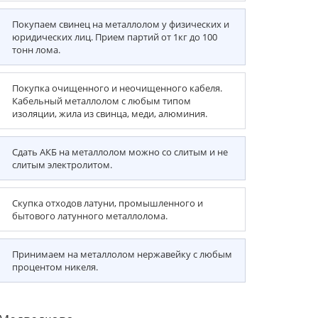
Покупаем свинец на металлолом у физических и
юридических лиц. Прием партий от 1кг до 100
тонн лома.
Покупка очищенного и неочищенного кабеля.
Кабельный металлолом с любым типом
изоляции, жила из свинца, меди, алюминия.
Сдать АКБ на металлолом можно со слитым и не
слитым электролитом.
Скупка отходов латуни, промышленного и
бытового латунного металлолома.
Принимаем на металлолом нержавейку с любым
процентом никеля.