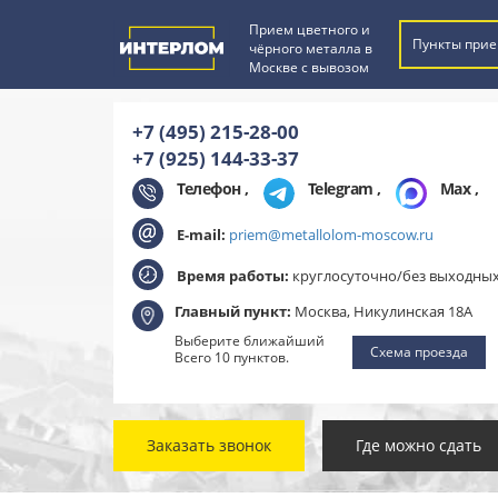
Прием цветного и
Пункты прие
чёрного металла в
Москве с вывозом
+7 (495) 215-28-00
+7 (925) 144-33-37
Телефон ,
Telegram
,
Max
,
E-mail:
priem@metallolom-moscow.ru
Время работы:
круглосуточно/без выходны
Главный пункт:
Москва, Никулинская 18А
Выберите ближайший
Схема проезда
Всего 10 пунктов.
Заказать звонок
Где можно сдать