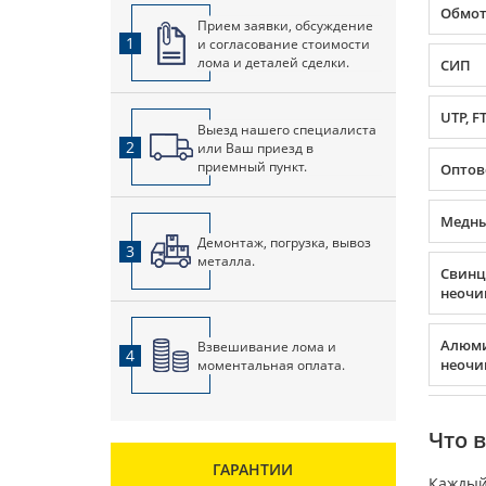
Обмот
Прием заявки, обсуждение
1
и согласование стоимости
лома и деталей сделки.
СИП
UTP, F
Выезд нашего специалиста
2
или Ваш приезд в
приемный пункт.
Оптов
Медны
Демонтаж, погрузка, вывоз
3
металла.
Свин
неоч
Алюм
Взвешивание лома и
4
неоч
моментальная оплата.
Что 
ГАРАНТИИ
Каждый 