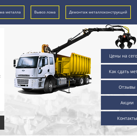
ма металла
Вывоз лома
Демонтаж металлоконструкций
Цены на сег
Как сдать ме
х
Отзывы
Акции
Контакт