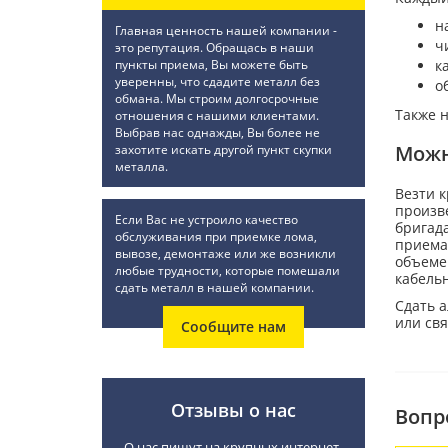
н
Главная ценность нашей компании -
ч
это репутация. Обращась в наши
пункты приема, Вы можете быть
к
уверенны, что сдадите металл без
о
обмана. Мы строим долгосрочные
Также н
отношения с нашими клиентами.
Выбрав нас однажды, Вы более не
Можн
захотите искать другой пункт скупки
металла.
Везти к
произв
Если Вас не устроило качество
бригада
обслуживания при приемке лома,
приема
вывозе, демонтаже или же возникли
объеме
любые трудности, которые помешали
кабельн
сдать металл в нашей компании.
Сдать 
или св
Сообщите нам
Отзывы о нас
Вопр
О нас пишут на крупных интернет-