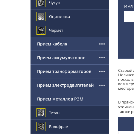
Чугун
Имя
Оцинковка
Чермет
Прием кабеля
Прием аккумуляторов
Старый 
Прием трансформаторов
Ногинск
посколь
коммерч
Прием электродвигателей
местора
Прием металлов РЗМ
В прайс
уточнен
так же 
Титан
Вольфрам