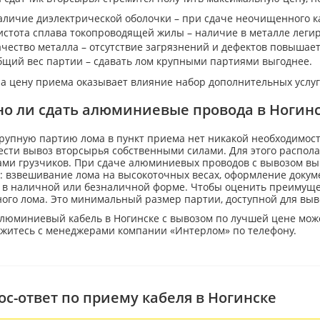
аличие диэлектрической оболочки – при сдаче неочищенного ка
истота сплава токопроводящей жилы – наличие в металле леги
ачество металла – отсутствие загрязнений и дефектов повышает
бщий вес партии – сдавать лом крупными партиями выгоднее.
а цену приема оказывает влияние набор дополнительных услуг
о ли сдать алюминиевые провода в Ногинс
рупную партию лома в пункт приема нет никакой необходимости
ести вывоз вторсырья собственными силами. Для этого распола
ми грузчиков. При сдаче алюминиевых проводов с вывозом выпо
: взвешивание лома на высокоточных весах, оформление докум
 в наличной или безналичной форме. Чтобы оценить преимущест
ого лома. Это минимальный размер партии, доступной для выв
алюминиевый кабель в Ногинске с вывозом по лучшей цене може
яжитесь с менеджерами компании «Интерлом» по телефону.
ос-ответ по приему кабеля в Ногинске