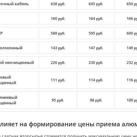
очный кабель
638 руб.
645 руб.
650 р
160 руб.
164 руб.
166 р
TP
588 руб.
595 руб.
600 р
олоконный
143 руб.
147 руб.
149 р
й неочищенный
226 руб.
230 руб.
232 р
цовый
111 руб.
114 руб.
116 р
ищенный
иниевый
95 руб.
98 руб.
100 р
ищенный
влияет на формирование цены приема алюм
сдатчик вторсырья стремится получить максимальную цену, но 