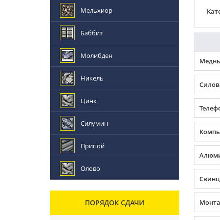
Мельхиор
Кат
Баббит
Молибден
Медны
Никель
Силов
Цинк
Телеф
Силумин
Компь
Припой
Алюми
Олово
Свинц
ПОРЯДОК СДАЧИ
Монта