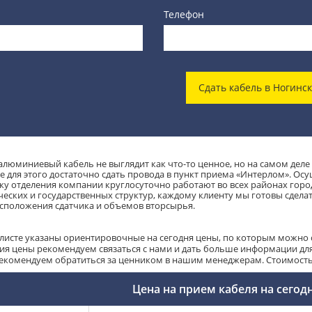
Телефон
Сдать кабель в Ногинс
алюминиевый кабель не выглядит как что-то ценное, но на самом деле
е для этого достаточно сдать провода в пункт приема «Интерлом». Осу
ку отделения компании круглосуточно работают во всех районах город
еских и государственных структур, каждому клиенту мы готовы сдела
сположения сдатчика и объемов вторсырья.
-листе указаны ориентировочные на сегодня цены, по которым можно с
ия цены рекомендуем связаться с нами и дать больше информации для 
рекомендуем обратиться за ценником в нашим менеджерам. Стоимость т
Цена на прием кабеля на сегод