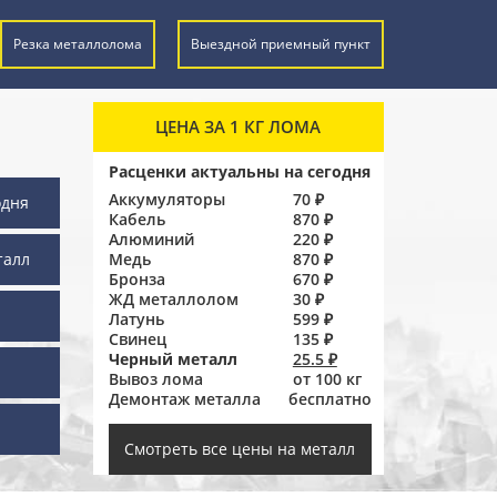
Резка металлолома
Выездной приемный пункт
ЦЕНА ЗА 1 КГ ЛОМА
Расценки актуальны на сегодня
Аккумуляторы
70 ₽
одня
Кабель
870 ₽
Алюминий
220 ₽
талл
Медь
870 ₽
Бронза
670 ₽
ЖД металлолом
30 ₽
Латунь
599 ₽
Свинец
135 ₽
Черный металл
25.5 ₽
Вывоз лома
от 100 кг
Демонтаж металла
бесплатно
ы
Смотреть все цены на металл