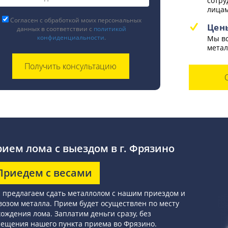
сотру
лицам
Согласен с обработкой моих персональных
Цен
данных в соответствии с
политикой
конфиденциальности
.
Мы вс
метал
ием лома с выездом в г. Фрязино
Приедем с весами
 предлагаем сдать металлолом с нашим приездом и
озом металла. Прием будет осуществлен по месту
ождения лома. Заплатим деньги сразу, без
сещения нашего пункта приема во Фрязино.