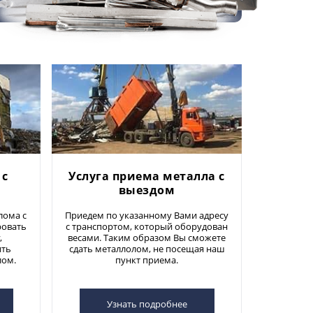
 с
Услуга приема металла с
выездом
лома с
Приедем по указанному Вами адресу
ровать
с транспортом, который оборудован
,
весами. Таким образом Вы сможете
ить
сдать металлолом, не посещая наш
лом.
пункт приема.
Узнать подробнее