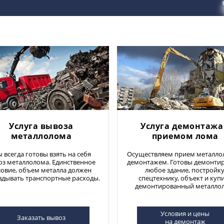
Услуга вывоза
Услуга демонтажа
металлолома
приемом лома
 всегда готовы взять на себя
Осуществляем прием металло
оз металлолома. Единственное
демонтажем. Готовы демонти
ловие, объем металла должен
любое здание, постройку
вдывать транспортные расходы.
спецтехнику, объект и куп
демонтированный металло
Условия и цены
Заказать вывоз
на демонтаж