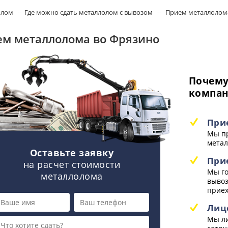
олом
Где можно сдать металлолом с вывозом
Прием металлолом
м металлолома во Фрязино
Почему
компа
При
Мы пр
метал
Оставьте заявку
При
на расчет стоимости
Мы го
металлолома
вывоз
приех
Лиц
Мы ли