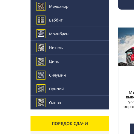
Мельхиор
Баббит
Молибден
Никель
Цинк
Силумин
Припой
Мы
выв
ус
Олово
опра
ПОРЯДОК СДАЧИ