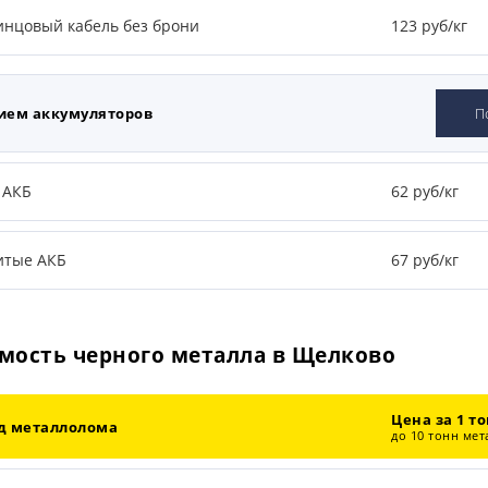
инцовый кабель без брони
123 руб/кг
ием аккумуляторов
П
 АКБ
62 руб/кг
итые АКБ
67 руб/кг
мость черного металла в Щелково
Цена за 1 т
д металлолома
до 10 тонн ме