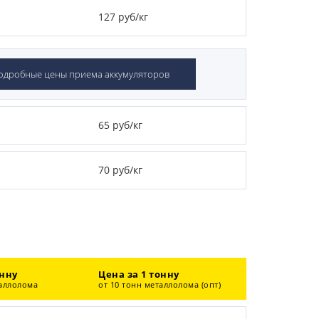
127 руб/кг
одробные цены приема аккумуляторов
65 руб/кг
70 руб/кг
онну
Цена за 1 тонну
таллолома
от 10 тонн металлолома (опт)