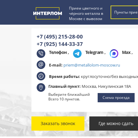
Прием цветного и
Пункты прие
чёрного металла в
Москве с вывозом
+7 (495) 215-28-00
+7 (925) 144-33-37
Телефон ,
Telegram
,
Max
,
E-mail:
priem@metallolom-moscow.ru
Время работы:
круглосуточно/без выходны
Главный пункт:
Москва, Никулинская 18А
Выберите ближайший
Схема проезда
Всего 10 пунктов.
Заказать звонок
Где можно сдать