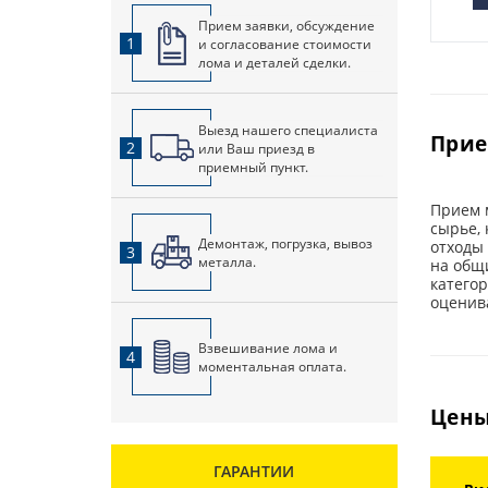
Прием заявки, обсуждение
1
и согласование стоимости
лома и деталей сделки.
Выезд нашего специалиста
Прие
2
или Ваш приезд в
приемный пункт.
Прием 
сырье, 
Демонтаж, погрузка, вывоз
отходы
3
металла.
на общи
категор
оценива
Взвешивание лома и
4
моментальная оплата.
Цены
ГАРАНТИИ