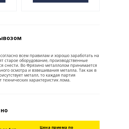
вывозом
согласно всем правилам и хорошо заработать на
дят старое оборудование, производственные
ся снести. Во Фрязино металлолом принимается
ного осмотра и взвешивания металла. Так как в
исутствует металл, то каждая партия
т технических характеристик лома.
ино
Цена приема по