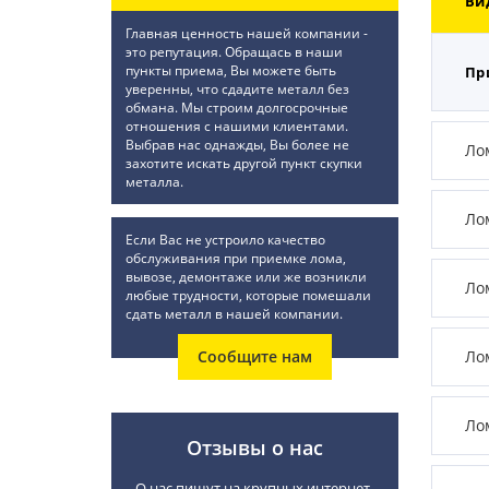
Ви
Главная ценность нашей компании -
это репутация. Обращась в наши
пункты приема, Вы можете быть
Пр
уверенны, что сдадите металл без
обмана. Мы строим долгосрочные
отношения с нашими клиентами.
Выбрав нас однажды, Вы более не
Ло
захотите искать другой пункт скупки
металла.
Ло
Если Вас не устроило качество
обслуживания при приемке лома,
вывозе, демонтаже или же возникли
Ло
любые трудности, которые помешали
сдать металл в нашей компании.
Сообщите нам
Ло
Ло
Отзывы о нас
О нас пишут на крупных интернет-