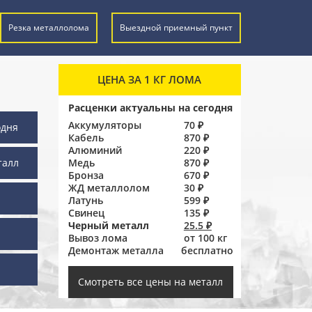
Резка металлолома
Выездной приемный пункт
ЦЕНА ЗА 1 КГ ЛОМА
Расценки актуальны на сегодня
Аккумуляторы
70 ₽
одня
Кабель
870 ₽
Алюминий
220 ₽
талл
Медь
870 ₽
Бронза
670 ₽
ЖД металлолом
30 ₽
Латунь
599 ₽
Свинец
135 ₽
Черный металл
25.5 ₽
Вывоз лома
от 100 кг
Демонтаж металла
бесплатно
ы
Смотреть все цены на металл