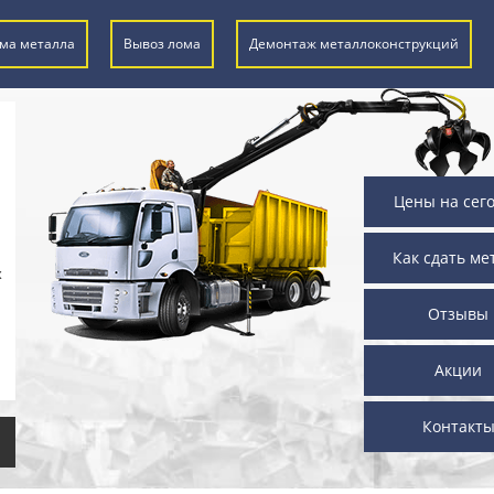
ма металла
Вывоз лома
Демонтаж металлоконструкций
Цены на сег
Как сдать ме
х
Отзывы
Акции
Контакт