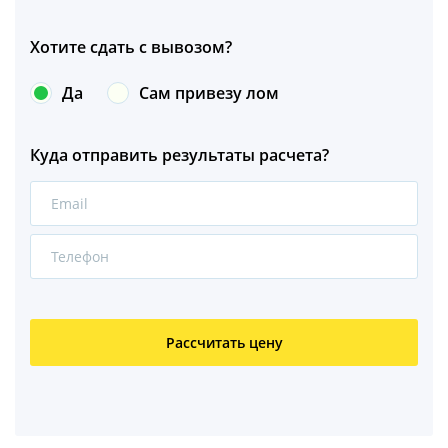
Нержавейка
Хотите сдать с вывозом?
Оцинковка
Да
Сам привезу лом
Медь
Куда отправить результаты расчета?
Алюминий
Бронза
Латунь
Свинец
Рассчитать цену
Медный кабель
Свинцовый кабель
Алюминиевый кабель