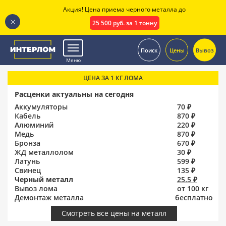
Акция! Цена приема черного металла до
25 500 руб. за 1 тонну
.
Поиск
Цены
Вывоз
Меню
ЦЕНА ЗА 1 КГ ЛОМА
Расценки актуальны на сегодня
Аккумуляторы
70 ₽
Кабель
870 ₽
Алюминий
220 ₽
Медь
870 ₽
Бронза
670 ₽
ЖД металлолом
30 ₽
Латунь
599 ₽
Свинец
135 ₽
Черный металл
25.5 ₽
Вывоз лома
от 100 кг
Демонтаж металла
бесплатно
Смотреть все цены на металл