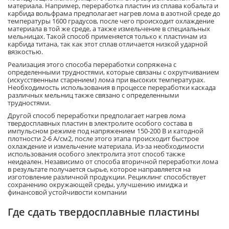
материала. Например, переработка пластин из сплава кобальта и
карбида вольфрама предполагает нагрев лома в азотной среде до
температуры 1600 градусов, после чего происходит охлаждение
материала в той же среде, а также измельчение в специальных
мельницах. Такой способ применяется только к пластинам из
карбида титана, так как этот сплав отличается низкой ударной
вязкостью.
Реализация этого способа переработки сопряжена с
определенными трудностями, которые связаны с охрупчиванием
(искусственным старением) лома при высоких температурах.
Необходимость использования в процессе переработки каскада
различных мельниц также связано с определенными
трудностями.
Другой способ переработки предполагает нагрев лома
твердосплавных пластин в электролите особого состава в
импульсном режиме под напряжением 150-200 В и катодной
плотности 2-6 А/см2, после этого этапа происходит быстрое
охлаждение и измельчение материала. Из-за необходимости
использования особого электролита этот способ также
неидеален. Независимо от способа вторичной переработки лома
в результате получается сырье, которое направляется на
изготовление различной продукции. Рециклинг способствует
сохранению окружающей среды, улучшению имиджа и
финансовой устойчивости компании
Где сдать твердосплавные пластины