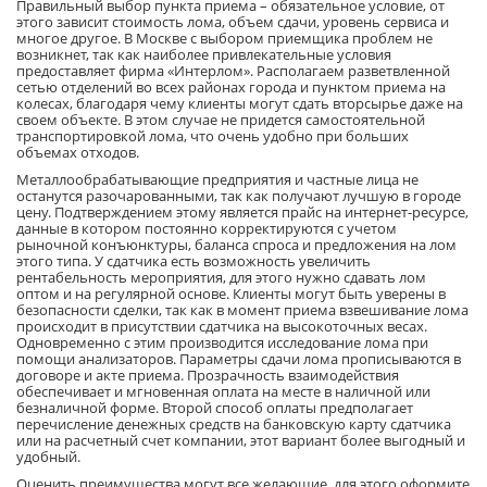
Правильный выбор пункта приема – обязательное условие, от
этого зависит стоимость лома, объем сдачи, уровень сервиса и
многое другое. В Москве с выбором приемщика проблем не
возникнет, так как наиболее привлекательные условия
предоставляет фирма «Интерлом». Располагаем разветвленной
сетью отделений во всех районах города и пунктом приема на
колесах, благодаря чему клиенты могут сдать вторсырье даже на
своем объекте. В этом случае не придется самостоятельной
транспортировкой лома, что очень удобно при больших
объемах отходов.
Металлообрабатывающие предприятия и частные лица не
останутся разочарованными, так как получают лучшую в городе
цену. Подтверждением этому является прайс на интернет-ресурсе,
данные в котором постоянно корректируются с учетом
рыночной конъюнктуры, баланса спроса и предложения на лом
этого типа. У сдатчика есть возможность увеличить
рентабельность мероприятия, для этого нужно сдавать лом
оптом и на регулярной основе. Клиенты могут быть уверены в
безопасности сделки, так как в момент приема взвешивание лома
происходит в присутствии сдатчика на высокоточных весах.
Одновременно с этим производится исследование лома при
помощи анализаторов. Параметры сдачи лома прописываются в
договоре и акте приема. Прозрачность взаимодействия
обеспечивает и мгновенная оплата на месте в наличной или
безналичной форме. Второй способ оплаты предполагает
перечисление денежных средств на банковскую карту сдатчика
или на расчетный счет компании, этот вариант более выгодный и
удобный.
Оценить преимущества могут все желающие, для этого оформите