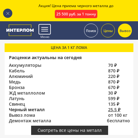
Акция! Цена приема черного металла до
25 500 руб. за 1 тонну
.
Поиск
Цены
Вывоз
Меню
ЦЕНА ЗА 1 КГ ЛОМА
Расценки актуальны на сегодня
Аккумуляторы
70 ₽
Кабель
870 ₽
Алюминий
220 ₽
Медь
870 ₽
Бронза
670 ₽
ЖД металлолом
30 ₽
Латунь
599 ₽
Свинец
135 ₽
Черный металл
25.5 ₽
Вывоз лома
от 100 кг
Демонтаж металла
бесплатно
Смотреть все цены на металл