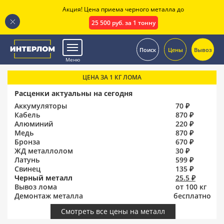
Акция! Цена приема черного металла до
25 500 руб. за 1 тонну
.
Поиск
Цены
Вывоз
Меню
ЦЕНА ЗА 1 КГ ЛОМА
Расценки актуальны на сегодня
Аккумуляторы
70 ₽
Кабель
870 ₽
Алюминий
220 ₽
Медь
870 ₽
Бронза
670 ₽
ЖД металлолом
30 ₽
Латунь
599 ₽
Свинец
135 ₽
Черный металл
25.5 ₽
Вывоз лома
от 100 кг
Демонтаж металла
бесплатно
Смотреть все цены на металл