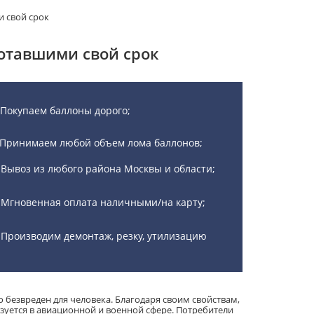
и свой срок
ботавшими свой срок
Покупаем баллоны дорого;
Принимаем любой объем лома баллонов;
Вывоз из любого района Москвы и области;
Мгновенная оплата наличными/на карту;
Производим демонтаж, резку, утилизацию
о безвреден для человека. Благодаря своим свойствам,
ьзуется в авиационной и военной сфере. Потребители