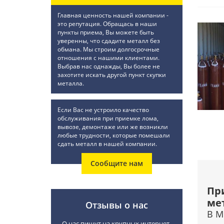
Главная ценность нашей компании -
это репутация. Обращась в наши
пункты приема, Вы можете быть
уверенны, что сдадите металл без
обмана. Мы строим долгосрочные
отношения с нашими клиентами.
Выбрав нас однажды, Вы более не
захотите искать другой пункт скупки
металла.
Если Вас не устроило качество
обслуживания при приемке лома,
вывозе, демонтаже или же возникли
любые трудности, которые помешали
сдать металл в нашей компании.
Сообщите нам
Пр
ме
Отзывы о нас
В М
О нас пишут на крупных интернет-