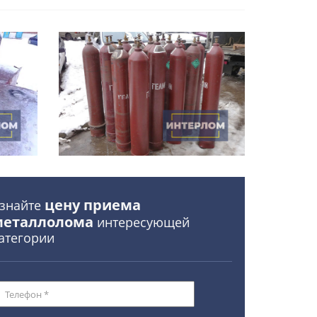
цену приема
знайте
металлолома
интересующей
атегории