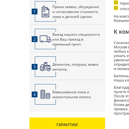
пери
Прием заявки, обсуждение
спос
1
и согласование стоимости
На макс
лома и деталей сделки.
безнали
К ко
Выезд нашего специалиста
2
или Ваш приезд в
Сложнос
приемный пункт.
Москве 
любых к
узнать 
увеличи
определ
Демонтаж, погрузка, вывоз
3
и незам
металла.
Баллоны
Наша ко
Благода
пункте 
Взвешивание лома и
4
После э
моментальная оплата.
финансо
более д
приема 
простра
ГАРАНТИИ