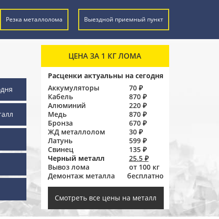
Резка металлолома
Выездной приемный пункт
ЦЕНА ЗА 1 КГ ЛОМА
Расценки актуальны на сегодня
Аккумуляторы
70 ₽
одня
Кабель
870 ₽
Алюминий
220 ₽
талл
Медь
870 ₽
Бронза
670 ₽
ЖД металлолом
30 ₽
Латунь
599 ₽
Свинец
135 ₽
Черный металл
25.5 ₽
Вывоз лома
от 100 кг
Демонтаж металла
бесплатно
ы
Смотреть все цены на металл