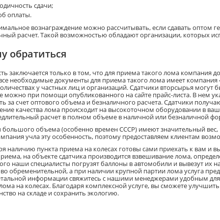
одичность сдачи;
об оплаты.
имальное вознаграждение можно рассчитывать, если сдавать оптом ге
чный расчет. Такой возможностью обладают организации, которых исп
му обратиться
ть заключается только в том, что для приема такого лома компания д
все необходимые документы для приема такого лома имеет компания 
оличествах у частных лиц и организаций. Сдатчики вторсырья могут б
ее можно при помощи опубликованного на сайте прайс-листа. В нем ук
ть за счет оптового объема и безналичного расчета. Сдатчики получаю
ение качества лома происходит на высокоточном оборудовании в ваш
едлительный расчет в полном объеме в наличной или безналичной фо
 большого объема (особенно времен СССР) имеют значительный вес, ч
мпания учла эту особенность, поэтому предоставляем клиентам возмо
ря наличию пункта приема на колесах готовы сами приехать к вам и в
приема, на объекте сдатчика производится взвешивание лома, определ
того наши специалисты погрузят баллоны в автомобили и вывезут их н
во обременительной, а при наличии крупной партии лома услуга пред
етальной информации свяжитесь с нашими менеджерами удобным для в
лома на колесах. Благодаря комплексной услуге, вы сможете улучшит
нство на складе и сохранить экологию.