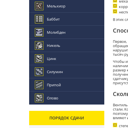
меха
Мельхиор
корр
несп
Баббит
В этих 
Спос
Молибден
Первое, 
Никель
обращен
нарушит
тысяч р
Цинк
Чтобы и
наличии
размер 
Силумин
получен
сдатчику
присутс
Припой
Скол
Олово
Вентиль
стали. 
поэтому
ПОРЯДОК СДАЧИ
влияют 
степ