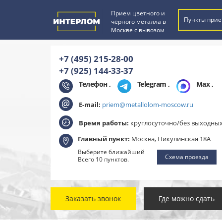
Прием цветного и
Пункты прие
чёрного металла в
Москве с вывозом
+7 (495) 215-28-00
+7 (925) 144-33-37
Телефон ,
Telegram
,
Max
,
E-mail:
priem@metallolom-moscow.ru
Время работы:
круглосуточно/без выходны
Главный пункт:
Москва, Никулинская 18А
Выберите ближайший
Схема проезда
Всего 10 пунктов.
Заказать звонок
Где можно сдать