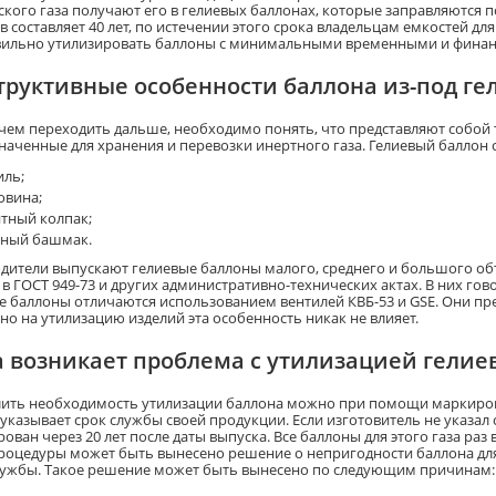
ского газа получают его в гелиевых баллонах, которые заправляются 
в составляет 40 лет, по истечении этого срока владельцам емкостей д
вильно утилизировать баллоны с минимальными временными и финан
труктивные особенности баллона из-под ге
чем переходить дальше, необходимо понять, что представляют собой т
наченные для хранения и перевозки инертного газа. Гелиевый баллон с
иль;
овина;
тный колпак;
ный башмак.
дители выпускают гелиевые баллоны малого, среднего и большого об
в ГОСТ 949-73 и других административно-технических актах. В них гово
е баллоны отличаются использованием вентилей КВБ-53 и GSE. Они пр
 но на утилизацию изделий эта особенность никак не влияет.
а возникает проблема с утилизацией гелие
ить необходимость утилизации баллона можно при помощи маркиров
указывает срок службы своей продукции. Если изготовитель не указал 
ован через 20 лет после даты выпуска. Все баллоны для этого газа раз
роцедуры может быть вынесено решение о непригодности баллона дл
лужбы. Такое решение может быть вынесено по следующим причинам: