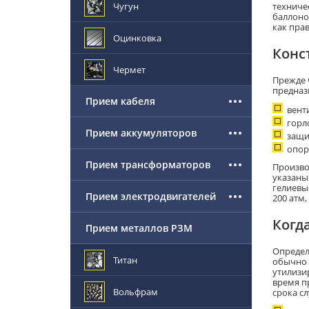
Чугун
техниче
баллоно
как пра
Оцинковка
Конс
Чермет
Прежде 
предназ
Прием кабеля
вент
горл
Прием аккумуляторов
защи
опор
Прием трансформаторов
Произво
указаны 
гелиевы
Прием электродвигателей
200 атм,
Когд
Прием металлов РЗМ
Определ
Титан
обычно 
утилизир
время п
Вольфрам
срока с