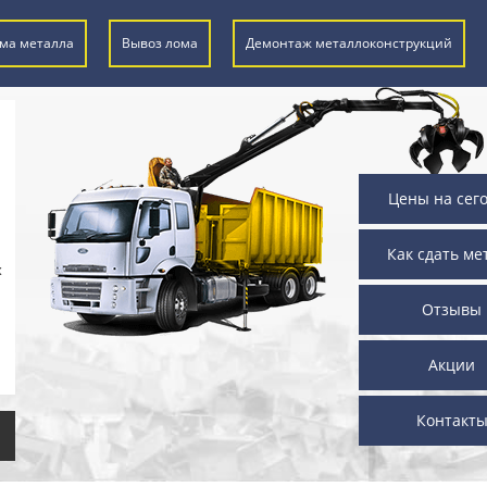
ма металла
Вывоз лома
Демонтаж металлоконструкций
Цены на сег
Как сдать ме
х
Отзывы
Акции
Контакт