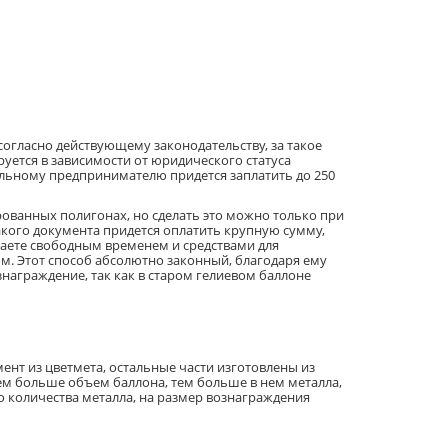
 согласно действующему законодательству, за такое
ется в зависимости от юридического статуса
уальному предпринимателю придется заплатить до 250
ованных полигонах, но сделать это можно только при
акого документа придется оплатить крупную сумму,
агаете свободным временем и средствами для
м. Этот способ абсолютно законный, благодаря ему
знаграждение, так как в старом гелиевом баллоне
мент из цветмета, остальные части изготовлены из
Чем больше объем баллона, тем больше в нем металла,
 количества металла, на размер вознаграждения