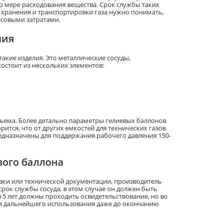
по мере расходования вещества. Срок службы таких
ля хранения и транспортировки газа нужно понимать,
совыми затратами.
лия
акие изделия. Это металлические сосуды,
остоит из нескольких элементов:
ъема. Более детально параметры гелиевых баллонов
рится, что от других емкостей для технических газов
едназначены для поддержания рабочего давления 150-
вого баллона
ки или технической документации, производитель
срок службы сосуда, в этом случае он должен быть
 в 5 лет должны проходить освидетельствование, но во
я дальнейшего использования даже до окончанию