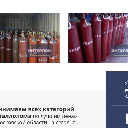
У
к
инимаем всех категорий
таллолома
по лучшим ценам
осковской области на сегодня!