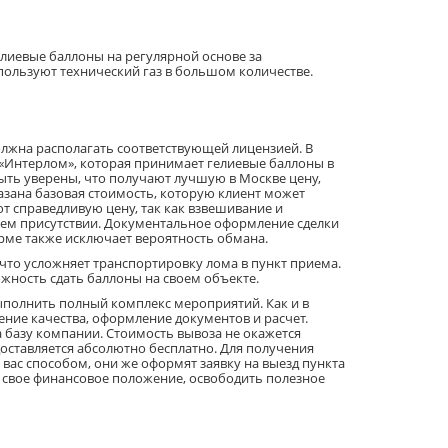
лиевые баллоны на регулярной основе за
ользуют технический газ в большом количестве.
олжна располагать соответствующей лицензией. В
«Интерлом», которая принимает гелиевые баллоны в
ыть уверены, что получают лучшую в Москве цену,
азана базовая стоимость, которую клиент может
т справедливую цену, так как взвешивание и
ем присутствии. Документальное оформление сделки
рме также исключает вероятность обмана.
то усложняет транспортировку лома в пункт приема.
жность сдать баллоны на своем объекте.
ыполнить полный комплекс мероприятий. Как и в
ение качества, оформление документов и расчет.
а базу компании. Стоимость вывоза не окажется
оставляется абсолютно бесплатно. Для получения
ас способом, они же оформят заявку на выезд пункта
ь свое финансовое положение, освободить полезное