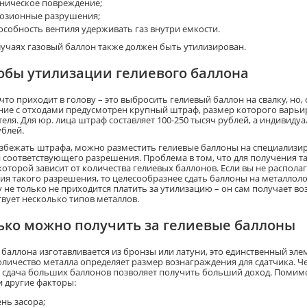
ническое повреждение;
озионные разрушения;
особность вентиля удерживать газ внутри емкости.
случаях газовый баллон также должен быть утилизирован.
обы утилизации гелиевого баллона
что приходит в голову – это выбросить гелиевый баллон на свалку, но,
ие с отходами предусмотрен крупный штраф, размер которого варьиру
еля. Для юр. лица штраф составляет 100-250 тысяч рублей, а индивид
ублей.
збежать штрафа, можно разместить гелиевые баллоны на специализир
 соответствующего разрешения. Проблема в том, что для получения т
которой зависит от количества гелиевых баллонов. Если вы не распол
ия такого разрешения, то целесообразнее сдать баллоны на металлоло
 не только не приходится платить за утилизацию – он сам получает во
твует несколько типов металлов.
ько можно получить за гелиевые баллоны
 баллона изготавливается из бронзы или латуни, это единственный эле
Количество металла определяет размер вознаграждения для сдатчика. 
 сдача больших баллонов позволяет получить больший доход. Помимо
и другие факторы:
ень засора;