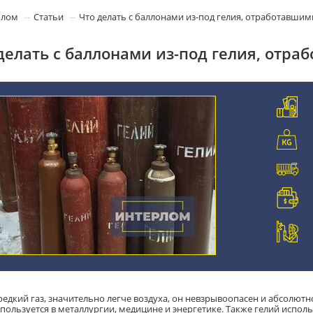
олом
Статьи
Что делать с баллонами из-под гелия, отработавшим
делать с баллонами из-под гелия, отра
редкий газ, значительно легче воздуха, он невзрывоопасен и абсолютн
спользуется в металлургии, медицине и энергетике. Также гелий испол