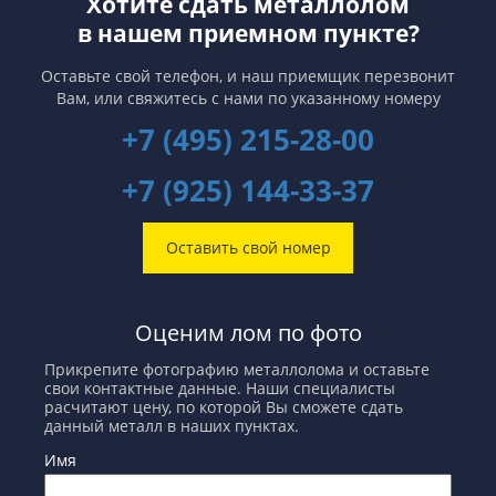
Хотите сдать металлолом
последние годы во многих
заводы быстрее отреагируют на
в нашем приемном пункте?
странах наблюдается тенденция
улучшение экономической
понижения экспорта
обстановки. И если Китай сделает
ломозаготовок.
это первым, то неравенство в
Оставьте свой телефон, и наш приемщик перезвонит
запасах металлов между Западом
Вам,
или свяжитесь с нами по указанному номеру
и Восток продлится еще не один
год.
+7 (495) 215-28-00
+7 (925) 144-33-37
Оставить свой номер
Оценим лом по фото
Прикрепите фотографию металлолома и оставьте
свои контактные данные. Наши специалисты
расчитают цену, по которой Вы сможете сдать
данный металл в наших пунктах.
Имя