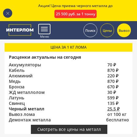
Акция! Цена приема черного металла до
25 500 руб. за 1 тонну
.
Поиск
Цены
Вывоз
Меню
ЦЕНА ЗА 1 КГ ЛОМА
Расценки актуальны на сегодня
Аккумуляторы
70 ₽
Кабель
870 ₽
Алюминий
220 ₽
Медь
870 ₽
Бронза
670 ₽
ЖД металлолом
30 ₽
Латунь
599 ₽
Свинец
135 ₽
Черный металл
25.5 ₽
Вывоз лома
от 100 кг
Демонтаж металла
бесплатно
Смотреть все цены на металл