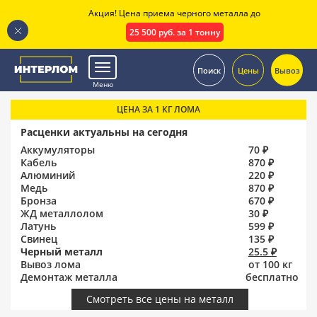
Акция! Цена приема черного металла до
25 500 руб. за 1 тонну
.
Поиск
Цены
Вывоз
Меню
ЦЕНА ЗА 1 КГ ЛОМА
Расценки актуальны на сегодня
Аккумуляторы
70 ₽
Кабель
870 ₽
Алюминий
220 ₽
Медь
870 ₽
Бронза
670 ₽
ЖД металлолом
30 ₽
Латунь
599 ₽
Свинец
135 ₽
Черный металл
25.5 ₽
Вывоз лома
от 100 кг
Демонтаж металла
бесплатно
Смотреть все цены на металл