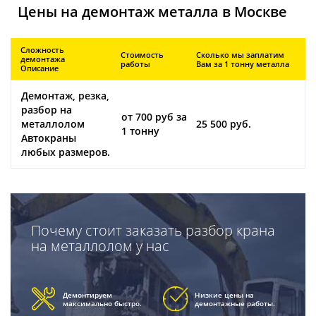
Цены на демонтаж металла в Москве
Сложность
Стоимость
Сколько мы заплатим
демонтажа
работы
Вам за 1 тонну металла
Описание
Демонтаж, резка,
разбор на
от 700 руб за
металлолом
25 500 руб.
1 тонну
Автокраны
любых размеров.
Почему стоит заказать разбор крана
на металлолом у нас
Демонтируем
Низкие цены на
максимально быстро.
демонтажные работы.