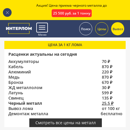
Акция! Цена приема черного металла до
25 500 руб. за 1 тонну
.
Поиск
Цены
Вывоз
Меню
ЦЕНА ЗА 1 КГ ЛОМА
Расценки актуальны на сегодня
Аккумуляторы
70 ₽
Кабель
870 ₽
Алюминий
220 ₽
Медь
870 ₽
Бронза
670 ₽
ЖД металлолом
30 ₽
Латунь
599 ₽
Свинец
135 ₽
Черный металл
25.5 ₽
Вывоз лома
от 100 кг
Демонтаж металла
бесплатно
Смотреть все цены на металл