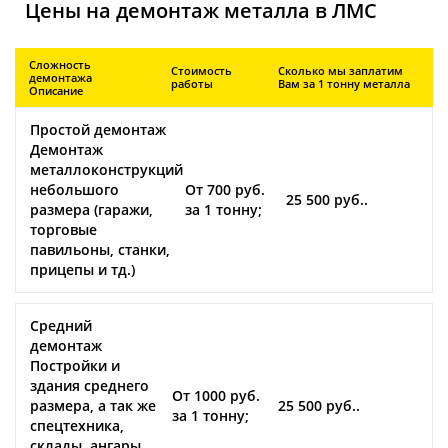
Цены на демонтаж металла в ЛМС
Сложность
Стоимость
Сколько мы заплатим
демонтажа
работы
Вам за 1 тонну металла
Описание
Простой демонтаж
Демонтаж
металлоконструкций
небольшого
От 700 руб.
25 500 руб..
размера (гаражи,
за 1 тонну;
торговые
павильоны, станки,
прицепы и тд.)
Средний
демонтаж
Постройки и
здания среднего
От 1000 руб.
размера, а так же
25 500 руб..
за 1 тонну;
спецтехника,
склады, ангары.