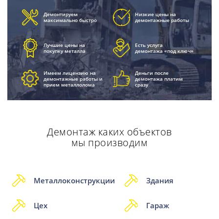
Демонтируем
Низкие цены на
максимально быстро
демонтажные работы
Лучшие цены на
Есть услуга
покупку металла
демонтажа «под ключ»
Имеем лицензию на
Деньги после
демонтажные работы и
демонтажа платим
прием металлолома
сразу
Демонтаж каких объектов
мы производим
Металлоконструкции
Здания
Цех
Гараж