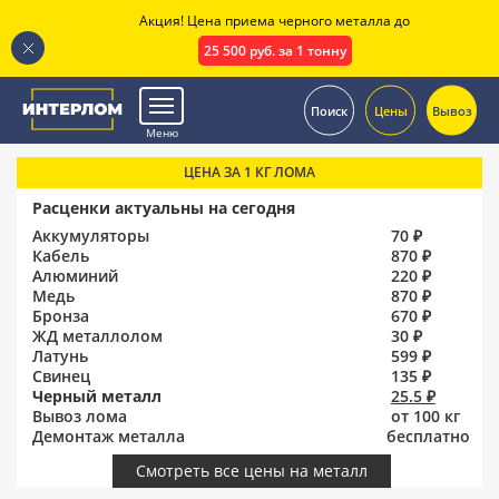
Акция! Цена приема черного металла до
25 500 руб. за 1 тонну
.
Поиск
Цены
Вывоз
Меню
ЦЕНА ЗА 1 КГ ЛОМА
Расценки актуальны на сегодня
Аккумуляторы
70 ₽
Кабель
870 ₽
Алюминий
220 ₽
Медь
870 ₽
Бронза
670 ₽
ЖД металлолом
30 ₽
Латунь
599 ₽
Свинец
135 ₽
Черный металл
25.5 ₽
Вывоз лома
от 100 кг
Демонтаж металла
бесплатно
Смотреть все цены на металл