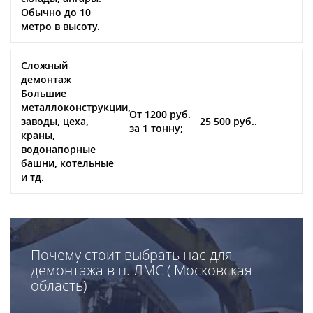
Обычно до 10
метро в высоту.
Сложный
демонтаж
Большие
металлоконструкции,
От 1200 руб.
заводы, цеха,
25 500 руб..
за 1 тонну;
краны,
водонапорные
башни, котельные
и тд.
Почему стоит выбрать нас для
демонтажа в п. ЛМС ( Московская
область)