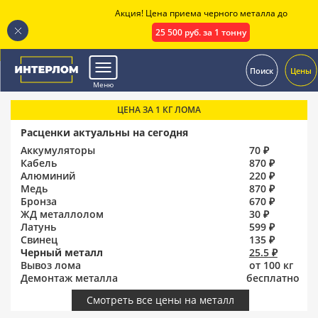
Акция! Цена приема черного металла до
25 500 руб. за 1 тонну
.
Поиск
Цены
Меню
ЦЕНА ЗА 1 КГ ЛОМА
Расценки актуальны на сегодня
Аккумуляторы
70 ₽
Кабель
870 ₽
Алюминий
220 ₽
Медь
870 ₽
Бронза
670 ₽
ЖД металлолом
30 ₽
Латунь
599 ₽
Свинец
135 ₽
Черный металл
25.5 ₽
Вывоз лома
от 100 кг
Демонтаж металла
бесплатно
Смотреть все цены на металл