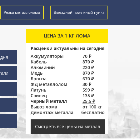
Резка металлолома
Выездной приемный пункт
ЦЕНА ЗА 1 КГ ЛОМА
Расценки актуальны на сегодня
Аккумуляторы
70 ₽
одня
Кабель
870 ₽
Алюминий
220 ₽
талл
Медь
870 ₽
Бронза
670 ₽
ЖД металлолом
30 ₽
Латунь
599 ₽
Свинец
135 ₽
Черный металл
25.5 ₽
Вывоз лома
от 100 кг
Демонтаж металла
бесплатно
ы
Смотреть все цены на металл