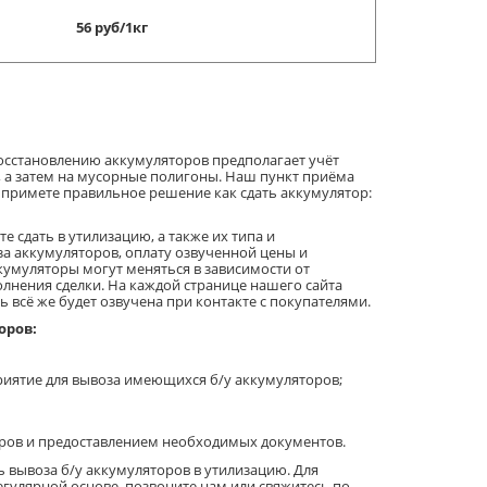
56 руб/1кг
осстановлению аккумуляторов предполагает учёт
, а затем на мусорные полигоны. Наш пункт приёма
 примете правильное решение как сдать аккумулятор:
е сдать в утилизацию, а также их типа и
за аккумуляторов, оплату озвученной цены и
умуляторы могут меняться в зависимости от
лнения сделки. На каждой странице нашего сайта
 всё же будет озвучена при контакте с покупателями.
оров:
риятие для вывоза имеющихся б/у аккумуляторов;
ров и предоставлением необходимых документов.
 вывоза б/у аккумуляторов в утилизацию. Для
гулярной основе, позвоните нам или свяжитесь по