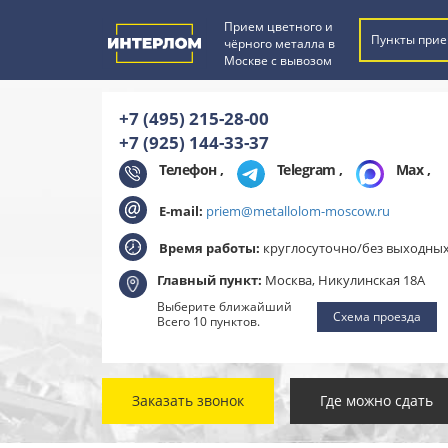
Прием цветного и
Пункты прие
чёрного металла в
Москве с вывозом
+7 (495) 215-28-00
+7 (925) 144-33-37
Телефон ,
Telegram
,
Max
,
E-mail:
priem@metallolom-moscow.ru
Время работы:
круглосуточно/без выходны
Главный пункт:
Москва, Никулинская 18А
Выберите ближайший
Схема проезда
Всего 10 пунктов.
Заказать звонок
Где можно сдать