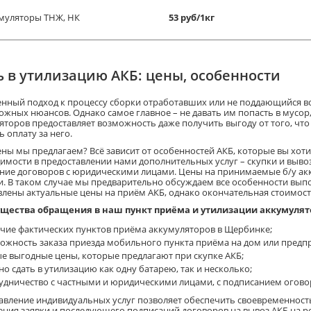
муляторы ТНЖ, НК
53 руб/1кг
ь в утилизацию АКБ: цены, особенности
нный подход к процессу сборки отработавших или не поддающийся в
ожных нюансов. Однако самое главное – не давать им попасть в мусор
яторов предоставляет возможность даже получить выгоду от того, что
 оплату за него.
ны мы предлагаем? Всё зависит от особенностей АКБ, которые вы хотит
имости в предоставлении нами дополнительных услуг – скупки и выво
ние договоров с юридическими лицами. Цены на принимаемые б/у акк
и. В таком случае мы предварительно обсуждаем все особенности выпо
влены актуальные цены на приём АКБ, однако окончательная стоимость
щества обращения в наш пункт приёма и утилизации аккумулят
чие фактических пунктов приёма аккумуляторов в Щербинке;
ожность заказа приезда мобильного пункта приёма на дом или предп
е выгодные цены, которые предлагают при скупке АКБ;
о сдать в утилизацию как одну батарею, так и несколько;
удничество с частными и юридическими лицами, с подписанием огово
авление индивидуальных услуг позволяет обеспечить своевременность
ния заявки и последующего подписаний договоров на вывоз АКБ на ре