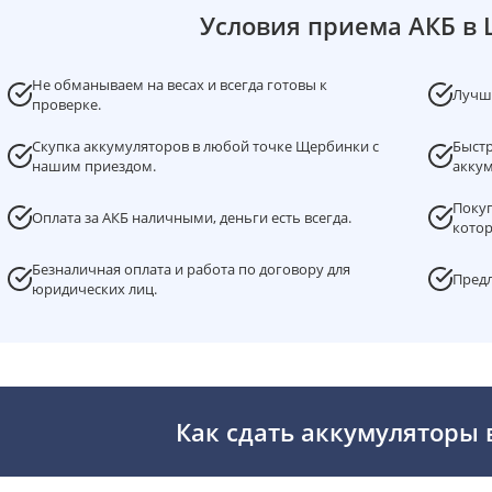
Условия приема АКБ в
Не обманываем на весах и всегда готовы к
Лучша
проверке.
Скупка аккумуляторов в любой точке Щербинки с
Быстр
нашим приездом.
аккум
Покуп
Оплата за АКБ наличными, деньги есть всегда.
котор
Безналичная оплата и работа по договору для
Предл
юридических лиц.
Как сдать аккумуляторы