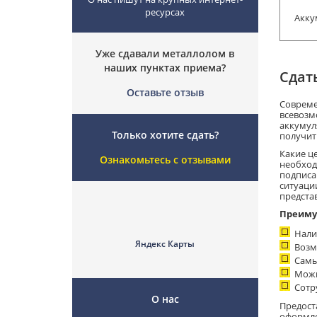
ресурсах
Акку
Уже сдавали металлолом в
наших пунктах приема?
Сдат
Оставьте отзыв
Совреме
всевозм
аккумул
Только хотите сдать?
получить
Какие це
Ознакомьтесь с отзывами
необход
подписа
ситуаци
предста
Преиму
Нали
Яндекс Карты
Возм
Самы
Можн
Сотр
О нас
Предост
оформле