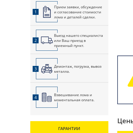
Прием заявки, обсуждение
1
и согласование стоимости
лома и деталей сделки.
Выезд нашего специалиста
2
или Ваш приезд в
приемный пункт.
Демонтаж, погрузка, вывоз
3
металла.
Взвешивание лома и
4
моментальная оплата.
Цены
ГАРАНТИИ