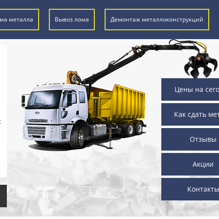
ма металла
Вывоз лома
Демонтаж металлоконструкций
Цены на сег
Как сдать ме
х
Отзывы
Акции
Контакт