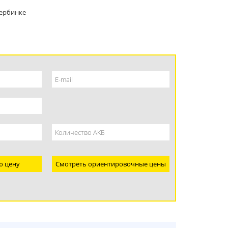
ербинке
ю цену
Смотреть ориентировочные цены