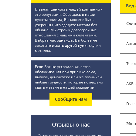
Вид 
Главная ценность нашей компании -
это репутация. Обращась в наши
пункты приема, Вы можете быть
Слит
уверенны, что сдадите металл без
обмана. Мы строим долгосрочные
отношения с нашими клиентами.
Выбрав нас однажды, Вы более не
Авто
захотите искать другой пункт скупки
металла.
Тяго
Если Вас не устроило качество
обслуживания при приемке лома,
вывозе, демонтаже или же возникли
любые трудности, которые помешали
АКБ 
сдать металл в нашей компании.
Сообщите нам
Геле
Отзывы о нас
Эбон
О нас пишут на крупных интернет-