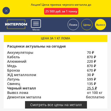
Акция! Цена приема черного металла до
25 500 руб. за 1 тонну
.
Поиск
Цены
Вывоз
Меню
ЦЕНА ЗА 1 КГ ЛОМА
Расценки актуальны на сегодня
Аккумуляторы
70 ₽
Кабель
870 ₽
Алюминий
220 ₽
Медь
870 ₽
Бронза
670 ₽
ЖД металлолом
30 ₽
Латунь
599 ₽
Свинец
135 ₽
Черный металл
25.5 ₽
Вывоз лома
от 100 кг
Демонтаж металла
бесплатно
Смотреть все цены на металл