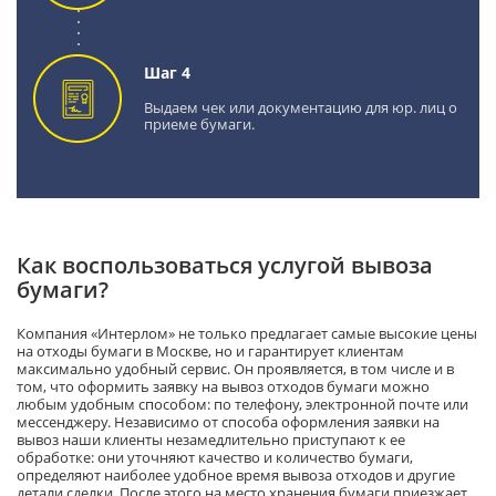
Шаг 4
Выдаем чек или документацию для юр. лиц о
приеме бумаги.
Как воспользоваться услугой вывоза
бумаги?
Компания «
Интерлом
» не только предлагает самые высокие цены
на отходы бумаги в Москве
, но и гарантирует
клиентам
максимально
удобный сервис. Он проявляется,
в том числе и в
том, что оформить заявку на вывоз отходов бумаги можно
любым удобным способом
:
по телефону, электронной почте или
мессенджеру. Независимо от способа оформления заявки на
вывоз наши клиенты незамедлительно приступают к ее
обработке: они уточняют качество и количество бумаги,
опр
еделяют наиболее удобное
время вывоза отходов и другие
детали сделки. После этого на место хранения бумаги приезжает