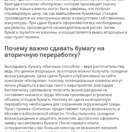
бригада компании «
Интерлом
», которая производит оценку
бумаги. Наши клиенты могут быть уверены, что получат
справедливую цену, так как взвешивание бумажных отходов
производится на электронных весах в присутствии собственника
макулатуры. При сдаче бумаги оформляются все необходимые
документы, производится незамедлительный расчет. Затем
бумага грузится на машины
,
и осуществляется вывоз вторсырья в
наш пункт приема.
Почему важно сдавать бумагу на
вторичную переработку?
Выкидывать бумагу обычным способом – верх расточительства,
ведь это ценное вторсырье, за которое можно получить солидное
вознаграждение. Цена сдачи бумаги опубликована на сайте
компании «
Интерлом
», поэтому потенциальные клиенты могут
лично убедиться в выгоде такого мероприятия. Благодаря
бесплатному самовывозу получить вознаграждение не
составляет никакого труда. Москва производит огромные
объемы отходов бумаги, поэтому их сдача на вторичную
переработку необходима для сохранения окружающей среды.
Пункт приема «
Ситилом
» предоставляет такую возможность в
Москве и в Московской области. Чтобы получить солидное
вознаграждение и защитить экологию, достаточно оформить
заявку
на самовывоз
бумаги. После первого опыта
сотрудничества у вас больше никогда не возникнет жел
ания