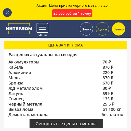
Акция! Цена приема черного металла до
25 500 руб. за 1 тонну
.
Поиск
Цены
Вывоз
Меню
ЦЕНА ЗА 1 КГ ЛОМА
Расценки актуальны на сегодня
Аккумуляторы
70 ₽
Кабель
870 ₽
Алюминий
220 ₽
Медь
870 ₽
Бронза
670 ₽
ЖД металлолом
30 ₽
Латунь
599 ₽
Свинец
135 ₽
Черный металл
25.5 ₽
Вывоз лома
от 100 кг
Демонтаж металла
бесплатно
Смотреть все цены на металл