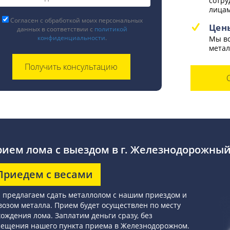
сотру
лицам
Согласен с обработкой моих персональных
Цен
данных в соответствии с
политикой
конфиденциальности
.
Мы вс
метал
ием лома с выездом в г. Железнодорожны
Приедем с весами
 предлагаем сдать металлолом с нашим приездом и
озом металла. Прием будет осуществлен по месту
ождения лома. Заплатим деньги сразу, без
сещения нашего пункта приема в Железнодорожном.