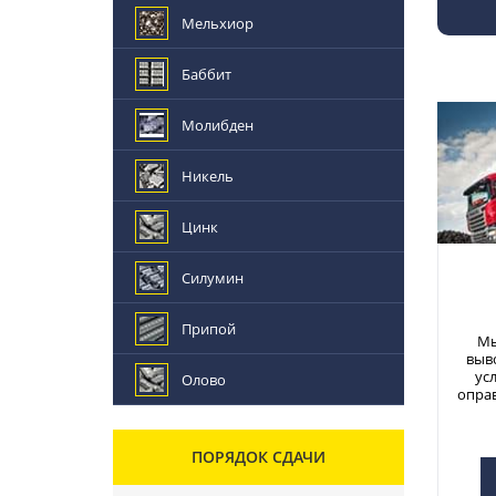
Мельхиор
Баббит
Молибден
Никель
Цинк
Силумин
Припой
Мы
выв
ус
Олово
опра
ПОРЯДОК СДАЧИ