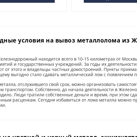
дные условия на вывоз металлолома из 
елезнодорожный находится всего в 10-15 километрах от Москвы
ятий и государственных учреждений. За годы их деятельности
ют от этого и владельцы частных домостроений. Пункты приема
щему выгодно стало сдавать металлический лом с появлением 
еталла, отслужившего свой срок, можно организовать самосто
м транспортом. Собственно, до начала деятельности в Железн
дило. Люди тратили собственные деньги и время, при этом сд
нным расценкам. Сегодня избавиться от лома металла можно 
ии.