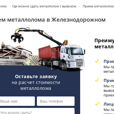
олом
Где можно сдать металлолом с вывозом
Прием металлолом
м металлолома в Железнодорожном
Преиму
металл
При
Мы пр
метал
Оставьте заявку
При
на расчет стоимости
Мы го
металлолома
вывоз
приех
Лиц
Мы ли