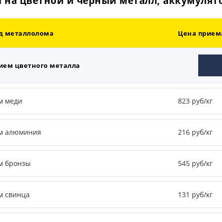
 на цветной и черный металл, аккумулят
д металлолома
Цена приема
ием цветного металла
м меди
823 руб/кг
м алюминия
216 руб/кг
м бронзы
545 руб/кг
м свинца
131 руб/кг