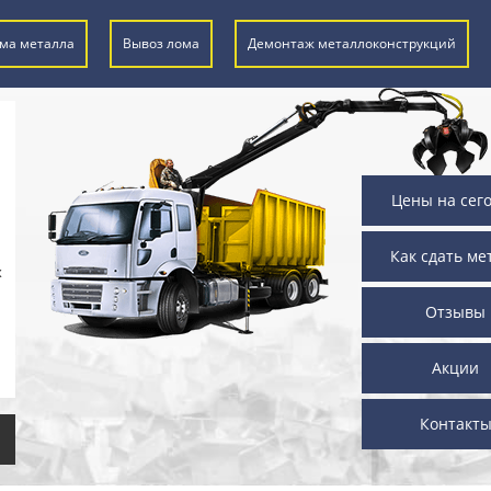
ма металла
Вывоз лома
Демонтаж металлоконструкций
Цены на сег
Как сдать ме
х
Отзывы
Акции
Контакт