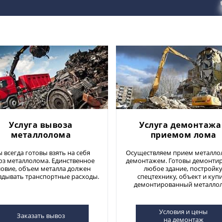
Услуга вывоза
Услуга демонтажа
металлолома
приемом лома
 всегда готовы взять на себя
Осуществляем прием металло
оз металлолома. Единственное
демонтажем. Готовы демонти
ловие, объем металла должен
любое здание, постройку
вдывать транспортные расходы.
спецтехнику, объект и куп
демонтированный металло
Условия и цены
Заказать вывоз
на демонтаж