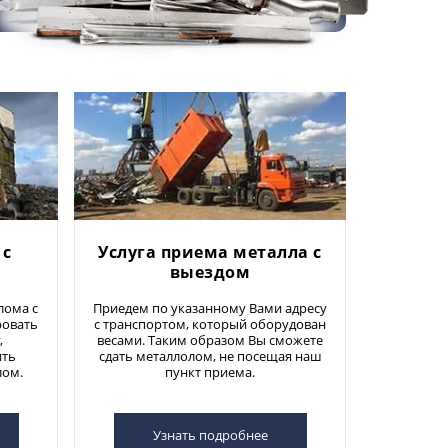
 с
Услуга приема металла с
выездом
лома с
Приедем по указанному Вами адресу
ровать
с транспортом, который оборудован
,
весами. Таким образом Вы сможете
ить
сдать металлолом, не посещая наш
лом.
пункт приема.
Узнать подробнее