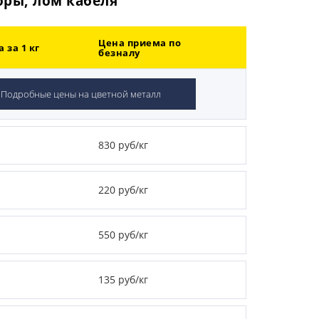
оры, лом кабеля
Цена приема по
 за 1 кг
безналу
Подробные цены на цветной металл
830 руб/кг
220 руб/кг
550 руб/кг
135 руб/кг