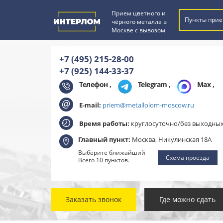
Прием цветного и
Пункты прие
чёрного металла в
Москве с вывозом
+7 (495) 215-28-00
+7 (925) 144-33-37
Телефон ,
Telegram
,
Max
,
E-mail:
priem@metallolom-moscow.ru
Время работы:
круглосуточно/без выходны
Главный пункт:
Москва, Никулинская 18А
Выберите ближайший
Схема проезда
Всего 10 пунктов.
Заказать звонок
Где можно сдать