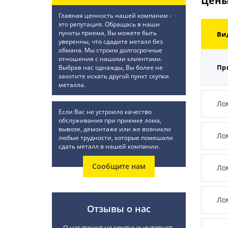
Цены
Главная ценность нашей компании -
это репутация. Обращась в наши
пункты приема, Вы можете быть
Ви
уверенны, что сдадите металл без
обмана. Мы строим долгосрочные
отношения с нашими клиентами.
Пр
Выбрав нас однажды, Вы более не
захотите искать другой пункт скупки
металла.
Ло
Если Вас не устроило качество
обслуживания при приемке лома,
вывозе, демонтаже или же возникли
Ло
любые трудности, которые помешали
сдать металл в нашей компании.
Сообщите нам
Ло
Ло
Отзывы о нас
О нас пишут на крупных интернет-