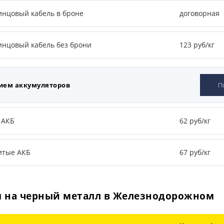
инцовый кабель в броне
договорная
инцовый кабель без брони
123 руб/кг
ием аккумуляторов
П
 АКБ
62 руб/кг
итые АКБ
67 руб/кг
 на черный металл в Железнодорожном