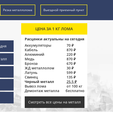
Резка металлолома
Выездной приемный пункт
ЦЕНА ЗА 1 КГ ЛОМА
Расценки актуальны на сегодня
Аккумуляторы
70 ₽
одня
Кабель
870 ₽
Алюминий
220 ₽
талл
Медь
870 ₽
Бронза
670 ₽
ЖД металлолом
30 ₽
Латунь
599 ₽
Свинец
135 ₽
Черный металл
25.5 ₽
Вывоз лома
от 100 кг
Демонтаж металла
бесплатно
ы
Смотреть все цены на металл