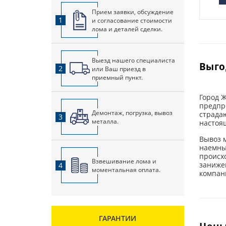
Прием заявки, обсуждение
1
и согласование стоимости
лома и деталей сделки.
Выезд нашего специалиста
Выго
2
или Ваш приезд в
приемный пункт.
Город Ж
предпри
Демонтаж, погрузка, вывоз
страда
3
металла.
настоя
Вывоз м
наемны
происхо
Взвешивание лома и
заниже
4
моментальная оплата.
компан
ГАРАНТИИ