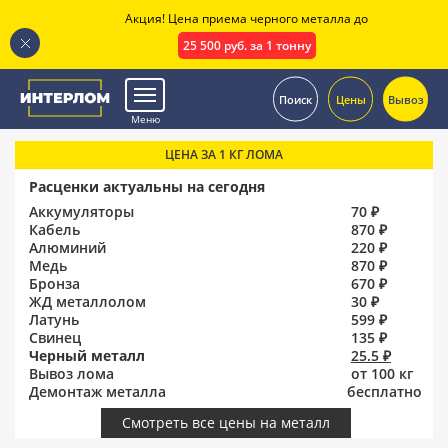
Акция! Цена приема черного металла до
25 500 руб. за 1 тонну
.
Поиск
Цены
Вывоз
Меню
ЦЕНА ЗА 1 КГ ЛОМА
Расценки актуальны на сегодня
Аккумуляторы
70 ₽
Кабель
870 ₽
Алюминий
220 ₽
Медь
870 ₽
Бронза
670 ₽
ЖД металлолом
30 ₽
Латунь
599 ₽
Свинец
135 ₽
Черный металл
25.5 ₽
Вывоз лома
от 100 кг
Демонтаж металла
бесплатно
Смотреть все цены на металл