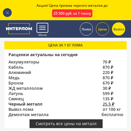
Акция! Цена приема черного металла до
25 500 руб. за 1 тонну
.
Поиск
Цены
Вывоз
Меню
ЦЕНА ЗА 1 КГ ЛОМА
Расценки актуальны на сегодня
Аккумуляторы
70 ₽
Кабель
870 ₽
Алюминий
220 ₽
Медь
870 ₽
Бронза
670 ₽
ЖД металлолом
30 ₽
Латунь
599 ₽
Свинец
135 ₽
Черный металл
25.5 ₽
Вывоз лома
от 100 кг
Демонтаж металла
бесплатно
Смотреть все цены на металл