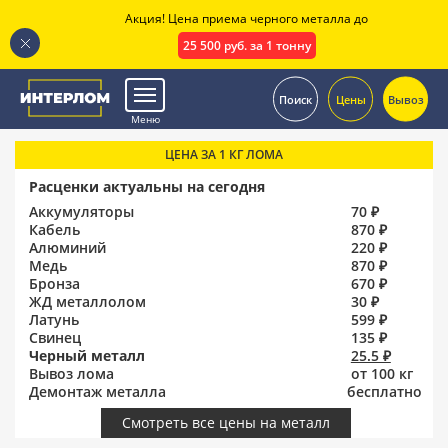
Акция! Цена приема черного металла до
25 500 руб. за 1 тонну
.
Поиск
Цены
Вывоз
Меню
ЦЕНА ЗА 1 КГ ЛОМА
Расценки актуальны на сегодня
Аккумуляторы
70 ₽
Кабель
870 ₽
Алюминий
220 ₽
Медь
870 ₽
Бронза
670 ₽
ЖД металлолом
30 ₽
Латунь
599 ₽
Свинец
135 ₽
Черный металл
25.5 ₽
Вывоз лома
от 100 кг
Демонтаж металла
бесплатно
Смотреть все цены на металл