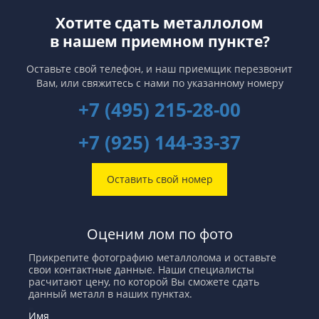
мировые обороты металлолома
этого избытка будут зависеть от
Хотите сдать металлолом
это никак не повлияет, так как за
тех стран, в которых плавильные
последние годы во многих
заводы быстрее отреагируют на
в нашем приемном пункте?
странах наблюдается тенденция
улучшение экономической
понижения экспорта
обстановки. И если Китай сделает
ломозаготовок.
это первым, то неравенство в
Оставьте свой телефон, и наш приемщик перезвонит
запасах металлов между Западом
Вам,
или свяжитесь с нами по указанному номеру
и Восток продлится еще не один
год.
+7 (495) 215-28-00
+7 (925) 144-33-37
Оставить свой номер
Оценим лом по фото
Прикрепите фотографию металлолома и оставьте
свои контактные данные. Наши специалисты
расчитают цену, по которой Вы сможете сдать
данный металл в наших пунктах.
Имя