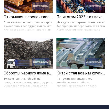
Открылась перспектива укрепления цветных металлов в цене
По итогам 2022 г отмечается значительное снижение ломозаготовки в России
Большинство инвесторов замерли
Между тем в открытых материалах
в ожидании господдержки рынка
Ассоциации переработчиков лома
КНР после окончания новогодних
НСРО «Руслом.ком» говорится о
праздников и завершения
возможном увеличении в 4 раза
мартовских плановых заседаний
экспорта ломозаготовки в 2030
руководства Поднебесной. Они
году. Согласно прогнозируемому
также предрекают увеличение
сценарию с 2023 по 2030 год в РФ
стоимости цвет. металлов в
можно будет наблюдать
случае, если укрепление доллара,
тенденцию увеличения экспорта
а также логистические и
лома. И в 2030 году он может
производственные трудности в
составить 4,3 млн тонн.
США этому не помешают.
Обороты черного лома на мировом рынке упали на 6 %
Китай стал новым крупным нетто-экспортером цинка и свинца
Те же аналитики SteelMint
По прогнозам аналитиков
предполагают в текущем году рост
возобновление работы
мирового потребления лома за
европейских заводов после
счет расширения его
зимнего простоя, а также выхода
использования промышленными
других заводов с технического
предприятиями с целью
обслуживания, приведут к
декарбонизации (меры по
восполнению запасов свинца в
сокращению выбросов
2023 году и профициту цинка в 2024
парниковых газов). При этом на
году. Сроки и распределение