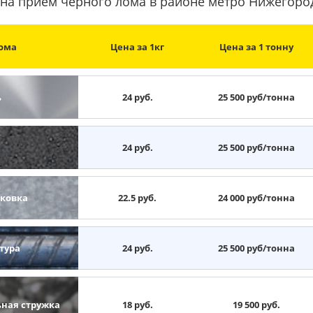
на прием черного лома в районе метро Нижегоро
ома
Цена за 1кг
Цена за 1 тонну
ь
24 руб.
25 500 руб/тонна
н
24 руб.
25 500 руб/тонна
ковка
22.5 руб.
24 000 руб/тонна
тура
24 руб.
25 500 руб/тонна
ьная стружка
18 руб.
19 500 руб.