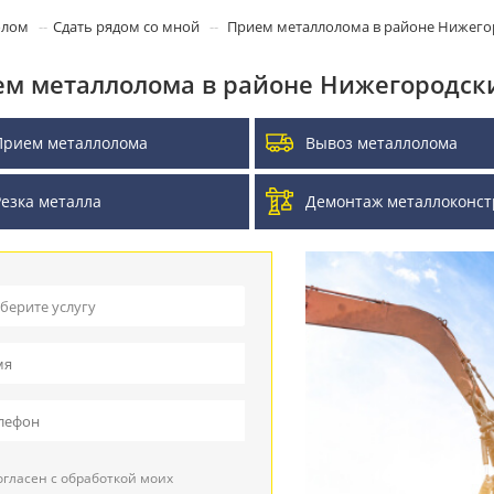
олом
Сдать рядом со мной
Прием металлолома в районе Нижего
м металлолома в районе Нижегородск
Прием металлолома
Вывоз металлолома
Резка металла
Демонтаж металлоконст
берите услугу
ием металлолома
воз металлолома
ием кабеля
гласен с обработкой моих
зка металла