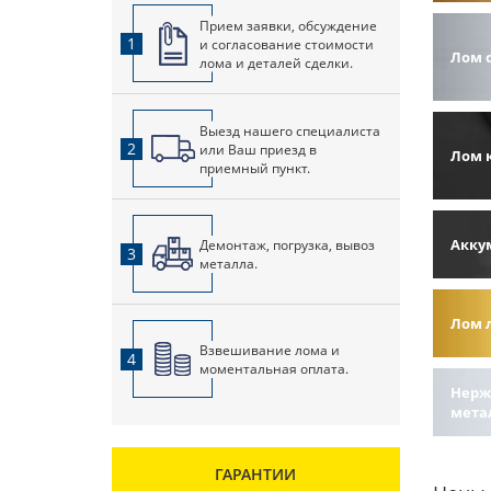
Прием заявки, обсуждение
1
и согласование стоимости
Лом 
лома и деталей сделки.
Выезд нашего специалиста
2
или Ваш приезд в
Лом 
приемный пункт.
Акку
Демонтаж, погрузка, вывоз
3
металла.
Лом 
Взвешивание лома и
4
моментальная оплата.
Нерж
мета
ГАРАНТИИ