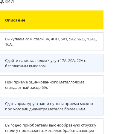
дский
Описание
Выкупаем лом стали 3А, 4НН, 5А1, 5А2,5Б22, 12АЦ,
16А.
Сдайте на металлолом чугун 17А, 20А, 22А с
бесплатным вывозом.
При приеме оцинкованного металлолома
стандартный засор 6%.
Сдать арматуру в наши пункты приема можно
при условии диаметра металла более 8 мм.
Выгодно приобретаем вьюнообразную стружку
стали у производств, металлообрабатывающих