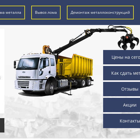
ма металла
Вывоз лома
Демонтаж металлоконструкций
Цены на сег
Как сдать ме
х
Отзывы
Акции
Контакт