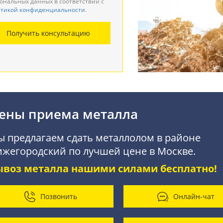
ональных данных в соответствии с
тикой конфиденциальности
.
монтаж металлоконструкций
Получить консультацию
купка АКБ
ены приема металла
 предлагаем сдать металлолом в районе
жегородский по лучшей цене в Москве.
ывоз металла нашими силами бесплатно!
Позвонить
Онлайн-чат