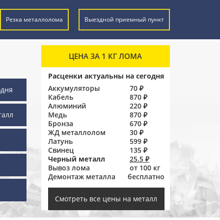
Резка металлолома
Выездной приемный пункт
ЦЕНА ЗА 1 КГ ЛОМА
Расценки актуальны на сегодня
Аккумуляторы
70 ₽
одня
Кабель
870 ₽
Алюминий
220 ₽
талл
Медь
870 ₽
Бронза
670 ₽
ЖД металлолом
30 ₽
Латунь
599 ₽
Свинец
135 ₽
Черный металл
25.5 ₽
Вывоз лома
от 100 кг
Демонтаж металла
бесплатно
ы
Смотреть все цены на металл