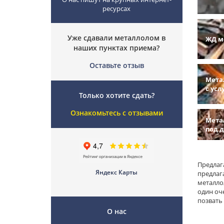
ресурсах
Уже сдавали металлолом в
ЖД м
наших пунктах приема?
Оставьте отзыв
Мета
с усл
Только хотите сдать?
Ознакомьтесь с отзывами
Мета
под 
Предлаг
Яндекс Карты
предлаг
металло
один оче
позвать
О нас