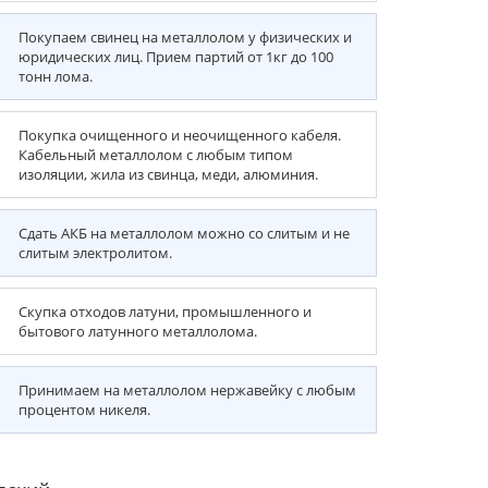
Покупаем свинец на металлолом у физических и
юридических лиц. Прием партий от 1кг до 100
тонн лома.
Покупка очищенного и неочищенного кабеля.
Кабельный металлолом с любым типом
изоляции, жила из свинца, меди, алюминия.
Сдать АКБ на металлолом можно со слитым и не
слитым электролитом.
Скупка отходов латуни, промышленного и
бытового латунного металлолома.
Принимаем на металлолом нержавейку с любым
процентом никеля.