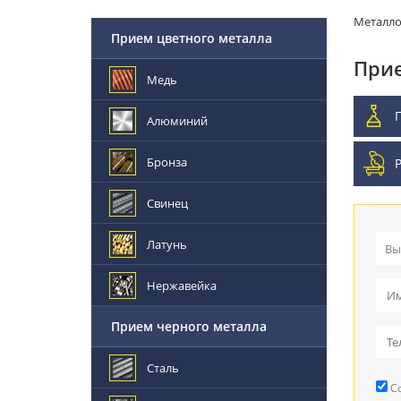
Металл
Прием цветного металла
Прие
Медь
Алюминий
Бронза
Свинец
Латунь
Вы
Пр
Нержавейка
Вы
Прием черного металла
Пр
Сталь
Со
Ре