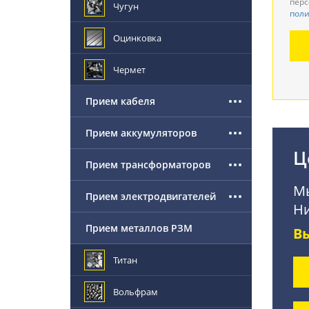
перс
Чугун
поли
Де
Оцинковка
По
Чермет
Прием кабеля
Прием аккумуляторов
Ц
Прием трансформаторов
Мы
Прием электродвигателей
Ни
Прием металлов РЗМ
В
Титан
Вольфрам