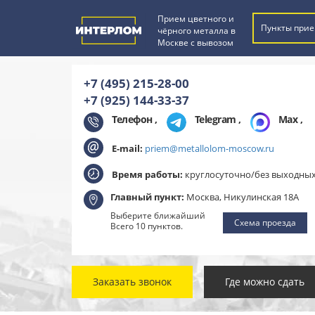
Прием цветного и
Пункты прие
чёрного металла в
Москве с вывозом
+7 (495) 215-28-00
+7 (925) 144-33-37
Телефон ,
Telegram
,
Max
,
E-mail:
priem@metallolom-moscow.ru
Время работы:
круглосуточно/без выходны
Главный пункт:
Москва, Никулинская 18А
Выберите ближайший
Схема проезда
Всего 10 пунктов.
Заказать звонок
Где можно сдать