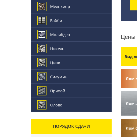
Мельхиор
Баббит
Молибден
Цены 
Никель
Вид л
Цинк
Силумин
Лом 
Припой
Лом 
Олово
ПОРЯДОК СДАЧИ
Лом 