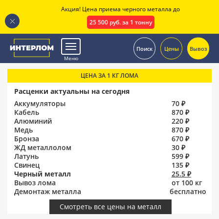
Акция! Цена приема черного металла до
25 500 руб. за 1 тонну
.
Поиск
Цены
Вывоз
Меню
ЦЕНА ЗА 1 КГ ЛОМА
Расценки актуальны на сегодня
Аккумуляторы
70 ₽
Кабель
870 ₽
Алюминий
220 ₽
Медь
870 ₽
Бронза
670 ₽
ЖД металлолом
30 ₽
Латунь
599 ₽
Свинец
135 ₽
Черный металл
25.5 ₽
Вывоз лома
от 100 кг
Демонтаж металла
бесплатно
Смотреть все цены на металл