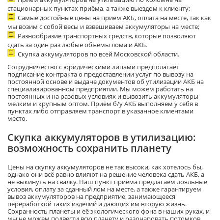
стационарных пунктах приёма, а также выездом к клиенту;
Самые достойные цены на приём АКБ, оплата на месте, так как
мы возим с собой весы и взвешиваем аккумуляторы на месте;
Разнообразие транспортных средств, которые позволяют
сдать за один раз любые объёмы лома и АКБ.
Скупка аккумуляторов по всей Московской области.
Сотрудничество с юридическими лицами предполагает
подписание контракта о предоставлении услуг по вывозу на
постоянной основе и выдаче документов об утилизации АКБ на
специализированном предприятии. Мы можем работать на
постоянных и на разовых условиях и вывозить аккумуляторы
мелким и крупным оптом. Приём б/у АКБ выполняем у себя в
пунктах либо отправляем транспорт в указанное клиентами
место.
Скупка аккумуляторов в утилизацию:
возможность сохранить планету
Цены на скупку аккумуляторов не так высоки, как хотелось бы,
однако они всё равно влияют на решение человека сдать АКБ, а
не выкинуть на свалку. Наш пункт приёма предлагаем лояльные
условия, оплату за сданный лом на месте, а также гарантируем
вывоз аккумуляторов на предприятие, занимающееся
переработкой таких изделий и дающих им вторую жизнь.
Сохранность планеты и её экологического фона в наших руках, и
мы не можем подвести всю планету и разочаровать потомков,