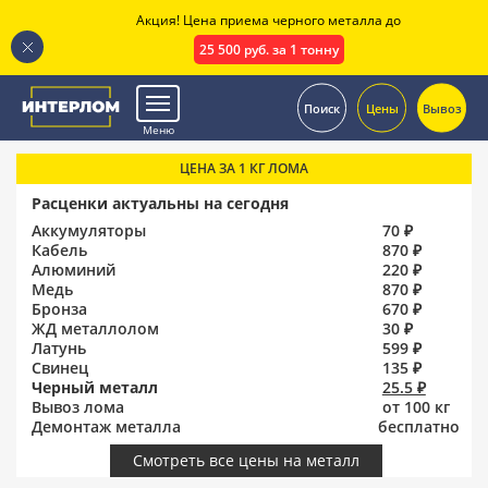
Акция! Цена приема черного металла до
25 500 руб. за 1 тонну
.
Поиск
Цены
Вывоз
Меню
ЦЕНА ЗА 1 КГ ЛОМА
Расценки актуальны на сегодня
Аккумуляторы
70 ₽
Кабель
870 ₽
Алюминий
220 ₽
Медь
870 ₽
Бронза
670 ₽
ЖД металлолом
30 ₽
Латунь
599 ₽
Свинец
135 ₽
Черный металл
25.5 ₽
Вывоз лома
от 100 кг
Демонтаж металла
бесплатно
Смотреть все цены на металл