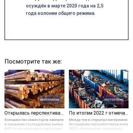
осуждён в марте 2020 года на 2,5
года колонии общего режима.
Посмотрите так же:
Открылась перспектива укрепления цветных металлов в цене
По итогам 2022 г отмечается значительное снижение ломозаготовки в России
Большинство инвесторов замерли
Между тем в открытых материалах
в ожидании господдержки рынка
Ассоциации переработчиков лома
КНР после окончания новогодних
НСРО «Руслом.ком» говорится о