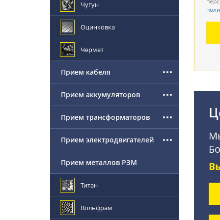
перс
Чугун
поли
Де
Оцинковка
По
Чермет
Прием кабеля
Прием аккумуляторов
Ц
Прием трансформаторов
Мы
Прием электродвигателей
Бо
Прием металлов РЗМ
В
Титан
Вольфрам