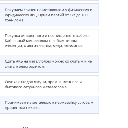
Покупаем свинец на металлолом у физических и
юридических лиц. Прием партий от 1кг до 100
тонн лома.
Покупка очищенного и неочищенного кабеля.
Кабельный металлолом с любым типом
изоляции, жила из свинца, меди, алюминия.
Сдать АКБ на металлолом можно со слитым и не
слитым электролитом.
Скупка отходов латуни, промышленного и
бытового латунного металлолома.
Принимаем на металлолом нержавейку с любым
процентом никеля.