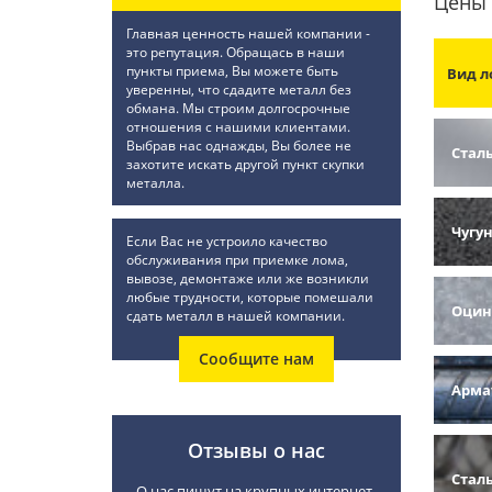
Цены 
Главная ценность нашей компании -
это репутация. Обращась в наши
пункты приема, Вы можете быть
Вид л
уверенны, что сдадите металл без
обмана. Мы строим долгосрочные
отношения с нашими клиентами.
Выбрав нас однажды, Вы более не
Стал
захотите искать другой пункт скупки
металла.
Чугу
Если Вас не устроило качество
обслуживания при приемке лома,
вывозе, демонтаже или же возникли
любые трудности, которые помешали
Оцин
сдать металл в нашей компании.
Сообщите нам
Арма
Отзывы о нас
Стал
О нас пишут на крупных интернет-