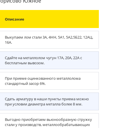
-Борисово Южное
Описание
Выкупаем лом стали 3А, 4НН, 5А1, 5А2,5Б22, 12АЦ,
16А.
Сдайте на металлолом чугун 17А, 20А, 22А с
бесплатным вывозом.
При приеме оцинкованного металлолома
стандартный засор 6%.
Сдать арматуру в наши пункты приема можно
при условии диаметра металла более 8 мм.
Выгодно приобретаем вьюнообразную стружку
стали у производств, металлообрабатывающих