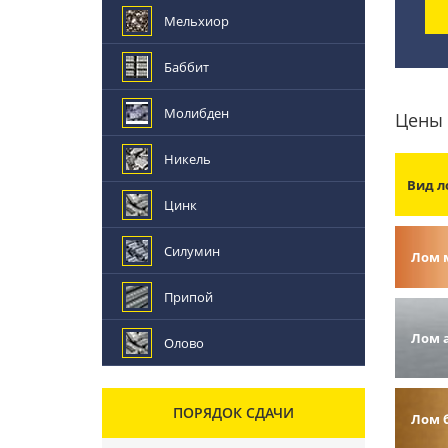
Мельхиор
Баббит
Молибден
Цены 
Никель
Вид л
Цинк
Силумин
Лом 
Припой
Лом 
Олово
ПОРЯДОК СДАЧИ
Лом 