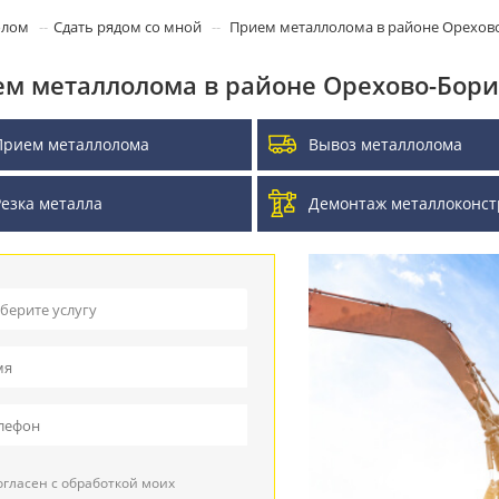
олом
Сдать рядом со мной
Прием металлолома в районе Орехо
м металлолома в районе Орехово-Бор
Прием металлолома
Вывоз металлолома
Резка металла
Демонтаж металлоконст
берите услугу
ием металлолома
воз металлолома
ием кабеля
гласен с обработкой моих
зка металла