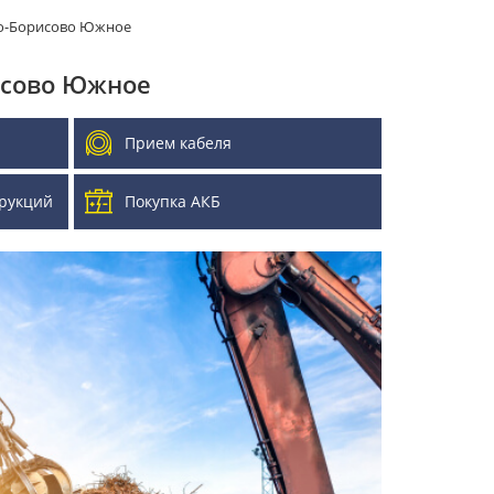
во-Борисово Южное
исово Южное
Прием кабеля
рукций
Покупка АКБ