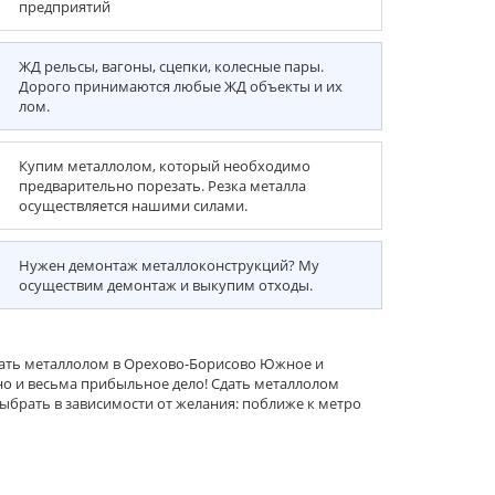
предприятий
ЖД рельсы, вагоны, сцепки, колесные пары.
Дорого принимаются любые ЖД объекты и их
лом.
Купим металлолом, который необходимо
предварительно порезать. Резка металла
осуществляется нашими силами.
Нужен демонтаж металлоконструкций? Му
осуществим демонтаж и выкупим отходы.
дать металлолом в Орехово-Борисово Южное и
 но и весьма прибыльное дело! Сдать металлолом
брать в зависимости от желания: поближе к метро