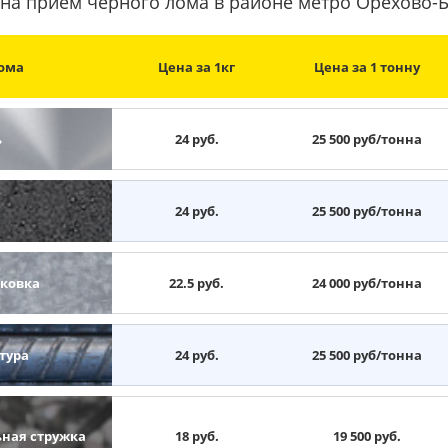
на прием черного лома в районе метро Орехово
ома
Цена за 1кг
Цена за 1 тонну
ь
24 руб.
25 500 руб/тонна
н
24 руб.
25 500 руб/тонна
ковка
22.5 руб.
24 000 руб/тонна
тура
24 руб.
25 500 руб/тонна
ьная стружка
18 руб.
19 500 руб.