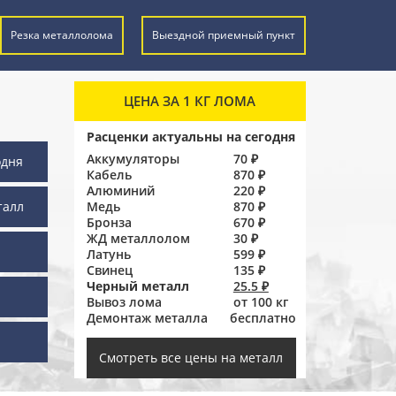
Резка металлолома
Выездной приемный пункт
ЦЕНА ЗА 1 КГ ЛОМА
Расценки актуальны на сегодня
Аккумуляторы
70 ₽
одня
Кабель
870 ₽
Алюминий
220 ₽
талл
Медь
870 ₽
Бронза
670 ₽
ЖД металлолом
30 ₽
Латунь
599 ₽
Свинец
135 ₽
Черный металл
25.5 ₽
Вывоз лома
от 100 кг
Демонтаж металла
бесплатно
ы
Смотреть все цены на металл