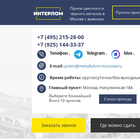
Прием цветного и
Пункты прие
чёрного металла в
Москве с вывозом
+7 (495) 215-28-00
+7 (925) 144-33-37
Телефон ,
Telegram
,
Max
,
E-mail:
priem@metallolom-moscow.ru
Время работы:
круглосуточно/без выходны
Главный пункт:
Москва, Никулинская 18А
Выберите ближайший
Схема проезда
Всего 10 пунктов.
Заказать звонок
Где можно сдать