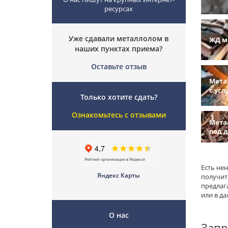
ресурсах
Уже сдавали металлолом в
ЖД м
наших пунктах приема?
Оставьте отзыв
Мета
с усл
Только хотите сдать?
Ознакомьтесь с отзывами
Мета
под 
Есть не
Яндекс Карты
получит
предлаг
или в д
О нас
Запр