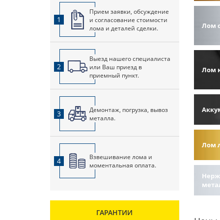
Прием заявки, обсуждение
1
и согласование стоимости
Лом 
лома и деталей сделки.
Выезд нашего специалиста
2
или Ваш приезд в
Лом 
приемный пункт.
Акку
Демонтаж, погрузка, вывоз
3
металла.
Лом 
Взвешивание лома и
4
моментальная оплата.
Нерж
мета
ГАРАНТИИ