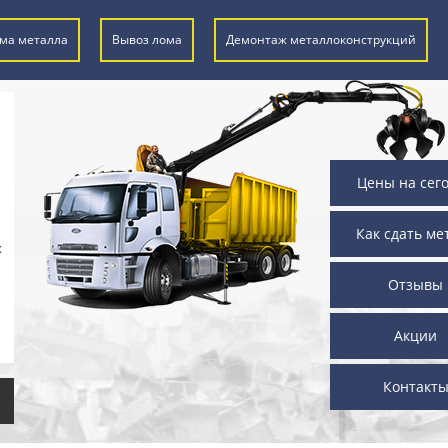
ма металла
Вывоз лома
Демонтаж металлоконструкций
Цены на сег
Как сдать ме
х
Отзывы
Акции
Контакт