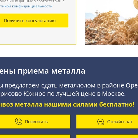
ональных данных в соответствии с
тикой конфиденциальности
.
монтаж металлоконструкций
Получить консультацию
купка АКБ
ены приема металла
 предлагаем сдать металлолом в районе Оре
рисово Южное по лучшей цене в Москве.
ывоз металла нашими силами бесплатно!
Позвонить
Онлайн-чат