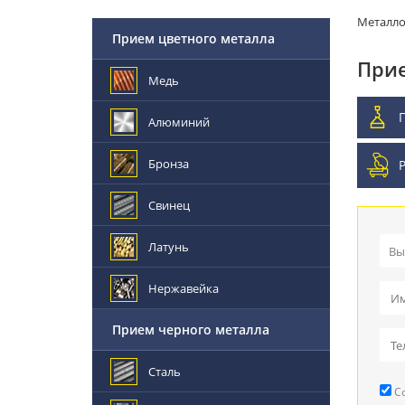
Металл
Прием цветного металла
Прие
Медь
Алюминий
Бронза
Свинец
Латунь
Вы
Пр
Нержавейка
Вы
Прием черного металла
Пр
Сталь
Со
Ре