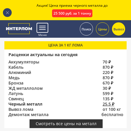
Акция! Цена приема черного металла до
25 500 руб. за 1 тонну
.
Поиск
Цены
Вывоз
Меню
ЦЕНА ЗА 1 КГ ЛОМА
Расценки актуальны на сегодня
Аккумуляторы
70 ₽
Кабель
870 ₽
Алюминий
220 ₽
Медь
870 ₽
Бронза
670 ₽
ЖД металлолом
30 ₽
Латунь
599 ₽
Свинец
135 ₽
Черный металл
25.5 ₽
Вывоз лома
от 100 кг
Демонтаж металла
бесплатно
Смотреть все цены на металл