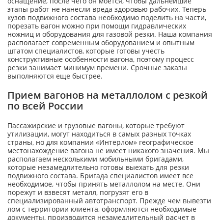
оснащение, после чего он моется, чтобы дальнейшие
этапы работ не нанесли вреда здоровью рабочих. Теперь
кузов подвижного состава необходимо поделить на части,
порезать вагон можно при помощи гидравлических
ножниц и оборудования для газовой резки. Наша компания
располагает современным оборудованием и опытным
штатом специалистов, которые готовы учесть
конструктивные особенности вагона, поэтому процесс
резки занимает минимум времени. Срочные заказы
выполняются еще быстрее.
Прием вагонов на металлолом с резкой
по всей России
Пассажирские и грузовые вагоны, которые требуют
утилизации, могут находиться в самых разных точках
страны, но для компании «Интерлом» географическое
местонахождение вагона не имеет никакого значения. Мы
располагаем несколькими мобильными бригадами,
которые незамедлительно готовы выехать для резки
подвижного состава. Бригада специалистов имеет все
необходимое, чтобы принять металлолом на месте. Они
порежут и взвесят металл, погрузят его в
специализированный автотранспорт. Прежде чем вывезти
лом с территории клиента, оформляются необходимые
документы, производится незамедлительный расчет в