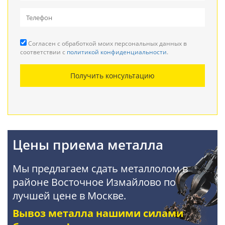
Вывоз металлолома
Прием кабеля
Согласен с обработкой моих персональных данных в
Резка металла
соответствии с
политикой конфиденциальности
.
Демонтаж металлоконструкций
Получить консультацию
Покупка АКБ
Цены приема металла
Мы предлагаем сдать металлолом в
районе Восточное Измайлово по
лучшей цене в Москве.
Вывоз металла нашими силами