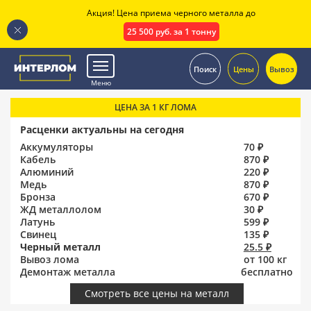
Акция! Цена приема черного металла до
25 500 руб. за 1 тонну
.
Поиск
Цены
Вывоз
Меню
ЦЕНА ЗА 1 КГ ЛОМА
Расценки актуальны на сегодня
Аккумуляторы
70 ₽
Кабель
870 ₽
Алюминий
220 ₽
Медь
870 ₽
Бронза
670 ₽
ЖД металлолом
30 ₽
Латунь
599 ₽
Свинец
135 ₽
Черный металл
25.5 ₽
Вывоз лома
от 100 кг
Демонтаж металла
бесплатно
Смотреть все цены на металл