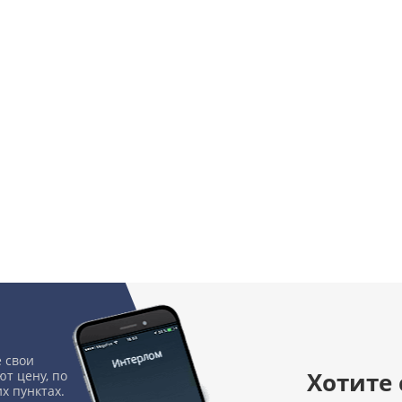
 свои
Хотите
т цену, по
х пунктах.