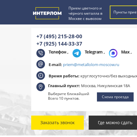
Прием цветного и
Пункты прие
чёрного металла в
Москве с вывозом
+7 (495) 215-28-00
+7 (925) 144-33-37
Телефон ,
Telegram
,
Max
,
E-mail:
priem@metallolom-moscow.ru
Время работы:
круглосуточно/без выходны
Главный пункт:
Москва, Никулинская 18А
Выберите ближайший
Схема проезда
Всего 10 пунктов.
Заказать звонок
Где можно сдать