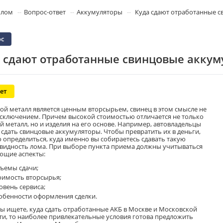
олом
Вопрос-ответ
Аккумуляторы
Куда сдают отработанные 
с
 сдают отработанные свинцовые аккум
ет
ой металл является ценным вторсырьем, свинец в этом смысле не
исключением. Причем высокой стоимостью отличается не только
й металл, но и изделия на его основе. Например, автовладельцы
 сдать свинцовые аккумуляторы. Чтобы превратить их в деньги,
 определиться, куда именно вы собираетесь сдавать такую
видность лома. При выборе пункта приема должны учитываться
ющие аспекты:
ъемы сдачи;
оимость вторсырья;
овень сервиса;
обенности оформления сделки.
вы ищете, куда сдать отработанные АКБ в Москве и Московской
ти, то наиболее привлекательные условия готова предложить