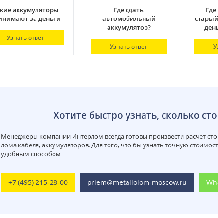
кие аккумуляторы
Где сдать
Где
инимают за деньги
автомобильный
старый
аккумулятор?
день
Узнать ответ
Узнать ответ
У
Хотите быстро узнать, сколько сто
Менеджеры компании Интерлом всегда готовы произвести расчет стои
лома кабеля, аккумуляторов. Для того, что бы узнать точную стоимос
удобным способом
+7 (495) 215-28-00
priem@metallolom-moscow.ru
Wh