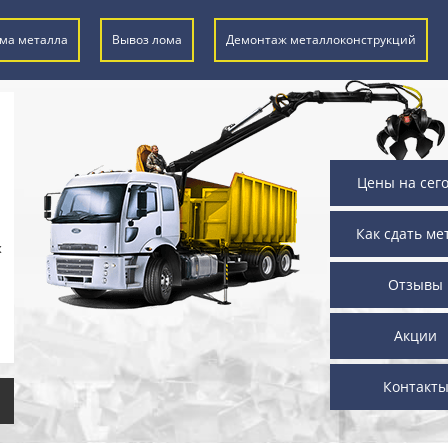
ма металла
Вывоз лома
Демонтаж металлоконструкций
Цены на сег
Как сдать ме
х
Отзывы
Акции
Контакт