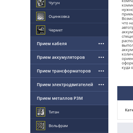
компа
Чугун
комме
нужно
прием
Оцинковка
Возмо
что н
автот
Чермет
аккум
специ
распо
Прием кабеля
выпол
аккум
колич
Прием аккумуляторов
ориен
оформ
куда 
Прием трансформаторов
Прием электродвигателей
Прием металлов РЗМ
Кат
Титан
Вольфрам