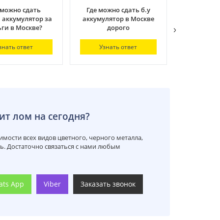
 можно сдать
Где можно сдать б.у
Где лучше
 аккумулятор за
аккумулятор в Москве
сдать ак
ги в Москве?
дорого
Узнат
знать ответ
Узнать ответ
ит лом на сегодня?
мости всех видов цветного, черного металла,
ть. Достаточно связаться с нами любым
ats App
Viber
Заказать звонок