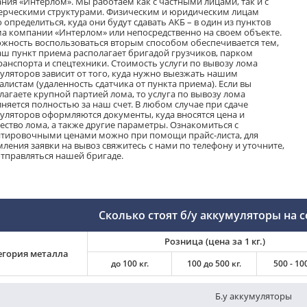
ния «Интерлом». Мы работаем как с частными лицами, так и с
рческими структурами. Физическим и юридическим лицам
 определиться, куда они будут сдавать АКБ – в один из пунктов
а компании «Интерлом» или непосредственно на своем объекте.
жность воспользоваться вторым способом обеспечивается тем,
аш пункт приема располагает бригадой грузчиков, парком
ранспорта и спецтехники. Стоимость услуги по вывозу лома
уляторов зависит от того, куда нужно выезжать нашим
алистам (удаленность сдатчика от пункта приема). Если вы
лагаете крупной партией лома, то услуга по вывозу лома
няется полностью за наш счет. В любом случае при сдаче
уляторов оформляются документы, куда вносятся цена и
ество лома, а также другие параметры. Ознакомиться с
тировочными ценами можно при помощи прайс-листа, для
ления заявки на вывоз свяжитесь с нами по телефону и уточните,
отправляться нашей бригаде.
Сколько стоят б/у аккумуляторы на с
Розница (цена за 1 кг.)
егория металла
до 100 кг.
100 до 500 кг.
500 - 100
Б.у аккумуляторы