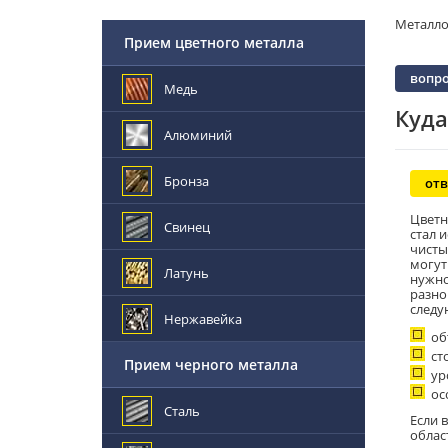
Металл
Прием цветного металла
вопро
Медь
Куда
Алюминий
Бронза
отв
Цветн
Свинец
стал 
чисты
могут
Латунь
нужно
разно
следу
Нержавейка
об
ст
Прием черного металла
ур
ос
Сталь
Если 
облас