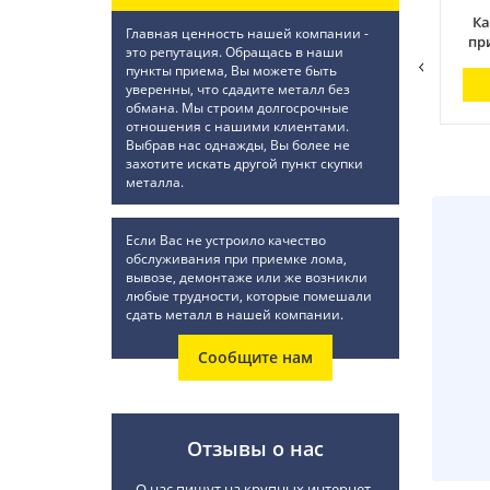
Где можно сдать б.у
Где лучше (выгоднее)
Ка
Главная ценность нашей компании -
аккумулятор в Москве
сдать аккумулятор?
пр
это репутация. Обращась в наши
дорого
пункты приема, Вы можете быть
Узнать ответ
уверенны, что сдадите металл без
Узнать ответ
обмана. Мы строим долгосрочные
отношения с нашими клиентами.
Выбрав нас однажды, Вы более не
захотите искать другой пункт скупки
металла.
Если Вас не устроило качество
обслуживания при приемке лома,
вывозе, демонтаже или же возникли
любые трудности, которые помешали
сдать металл в нашей компании.
Сообщите нам
Отзывы о нас
О нас пишут на крупных интернет-