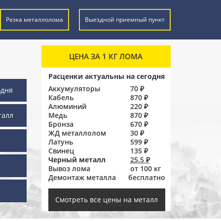
Резка металлолома
Выездной приемный пункт
ЦЕНА ЗА 1 КГ ЛОМА
Расценки актуальны на сегодня
Аккумуляторы
70 ₽
одня
Кабель
870 ₽
Алюминий
220 ₽
талл
Медь
870 ₽
Бронза
670 ₽
ЖД металлолом
30 ₽
Латунь
599 ₽
Свинец
135 ₽
Черный металл
25.5 ₽
Вывоз лома
от 100 кг
Демонтаж металла
бесплатно
ы
Смотреть все цены на металл