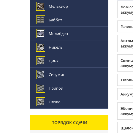
Мельхиор
Лом с
аккум
Баббит
Гелев
Молибден
Автом
аккум
Никель
Свинц
Цинк
аккум
Силумин
Тягов
Припой
Аккум
Олово
Эбони
аккум
ПОРЯДОК СДАЧИ
Щело