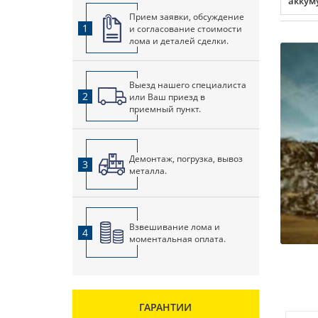
аккум
Прием заявки, обсуждение
1
и согласование стоимости
лома и деталей сделки.
Выезд нашего специалиста
2
или Ваш приезд в
приемный пункт.
Демонтаж, погрузка, вывоз
3
металла.
Взвешивание лома и
4
моментальная оплата.
ГАРАНТИИ